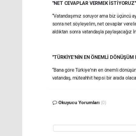
"NET CEVAPLAR VERMEK İSTİYORUZ
“Vatandaşımız soruyor ama biz üçüncü ay
sonra net söyleyelim, net cevaplar verel
aldıktan sonra vatandaşla paylaşacağız İn
"TÜRKİYE’NİN EN ÖNEMLİ DÖNÜŞÜM 
“Bana göre Türkiye'nin en önemli dönüşüm
vatandaş, müteahhit hepsi bir arada olac
Okuyucu Yorumları
(0)