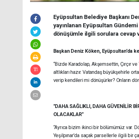
Eyüpsultan Belediye Başkanı De
yayınlanan Eyüpsultan Gündemi 
dönüşümle ilgili sorulara cevap v
Başkan Deniz Köken, Eyüpsultan’da kent
“Bizde Karadolap, Akşemsettin, Çırçır ve 
altlıkları hazır. Vatandaş büyükşehirle o
verip kendileri mi dönüşürler? Onların dö
"DAHA SAĞLIKLI, DAHA GÜVENİLİR 
OLACAKLAR"
“Ayrıca bizim ikinci bir bölümümüz var. D
Yeşilpınar’da saçak parsellerle ilgili bir ç