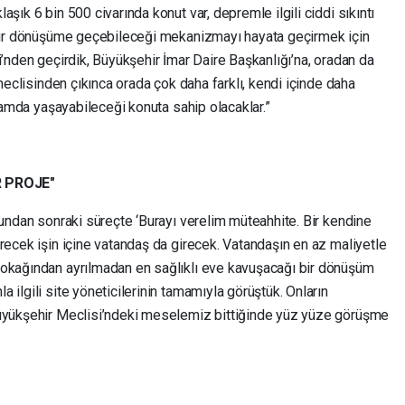
şık 6 bin 500 civarında konut var, depremle ilgili ciddi sıkıntı
u bir dönüşüme geçebileceği mekanizmayı hayata geçirmek için
i’nden geçirdik, Büyükşehir İmar Daire Başkanlığı’na, oradan da
 meclisinden çıkınca orada çok daha farklı, kendi içinde daha
rtamda yaşayabileceği konuta sahip olacaklar.”
R PROJE"
Bundan sonraki süreçte ‘Burayı verelim müteahhite. Bir kendine
recek işin içine vatandaş da girecek. Vatandaşın en az maliyetle
sokağından ayrılmadan en sağlıklı eve kavuşacağı bir dönüşüm
 ilgili site yöneticilerinin tamamıyla görüştük. Onların
Büyükşehir Meclisi’ndeki meselemiz bittiğinde yüz yüze görüşme