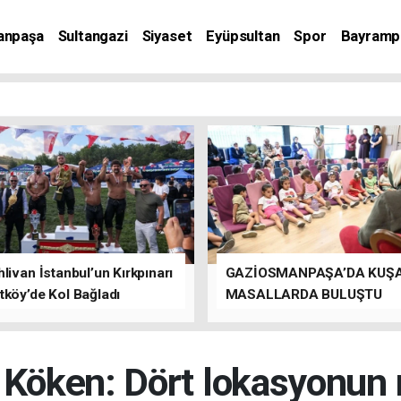
anpaşa
Sultangazi
Siyaset
Eyüpsultan
Spor
Bayramp
livan İstanbul’un Kırkpınarı
GAZİOSMANPAŞA’DA KUŞ
tköy’de Kol Bağladı
MASALLARDA BULUŞTU
 Köken: Dört lokasyonun 