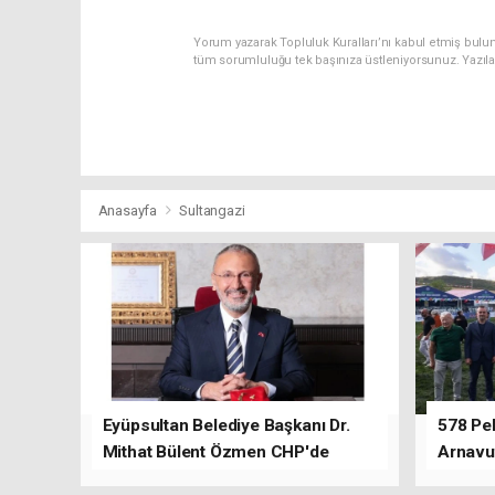
Yorum yazarak Topluluk Kuralları’nı kabul etmiş bulu
tüm sorumluluğu tek başınıza üstleniyorsunuz. Yazıl
Anasayfa
Sultangazi
Eyüpsultan Belediye Başkanı Dr.
578 Peh
Mithat Bülent Özmen CHP'de
Arnavu
kalacağını ifade etti.