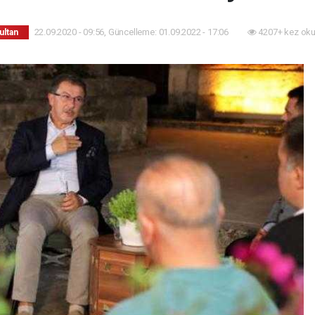
22.09.2020 - 09:56, Güncelleme: 01.09.2022 - 17:06
4207+ kez oku
ultan