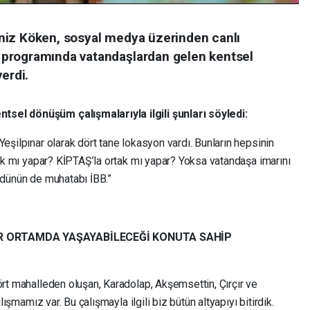
niz Köken, sosyal medya üzerinden canlı
programında vatandaşlardan gelen kentsel
erdi.
sel dönüşüm çalışmalarıyla ilgili şunları söyledi:
Yeşilpınar olarak dört tane lokasyon vardı. Bunların hepsinin
rtak mı yapar? KİPTAŞ’la ortak mı yapar? Yoksa vatandaşa imarını
rdünün de muhatabı İBB.”
BİR ORTAMDA YAŞAYABİLECEĞİ KONUTA SAHİP
ört mahalleden oluşan, Karadolap, Akşemsettin, Çırçır ve
alışmamız var. Bu çalışmayla ilgili biz bütün altyapıyı bitirdik.