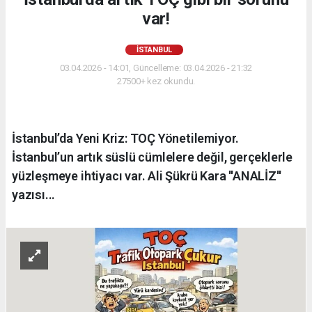
var!
İSTANBUL
03.04.2026 - 14:01, Güncelleme: 03.04.2026 - 21:32
27500+ kez okundu.
İstanbul’da Yeni Kriz: TOÇ Yönetilemiyor.
İstanbul’un artık süslü cümlelere değil, gerçeklerle
yüzleşmeye ihtiyacı var. Ali Şükrü Kara ''ANALİZ''
yazısı...