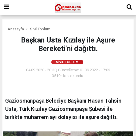
Anasayfa
Sivil Toplum
Başkan Usta Kızılay ile Aşure
Bereketi'ni dağıttı.
SIVIL TOPLUM
04.09.2020 - 20:30, Güncelleme: 01.09.2022 - 17:06
3519+ kez okundu.
Gaziosmanpaşa Belediye Başkanı Hasan Tahsin
Usta, Türk Kızılay Gaziosmanpaşa Şubesi ile
birlikte muharrem ayı dolayısı ile aşure dağıttı.