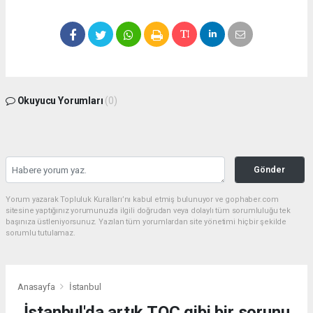
Okuyucu Yorumları
(0)
Gönder
Yorum yazarak Topluluk Kuralları’nı kabul etmiş bulunuyor ve gophaber.com
sitesine yaptığınız yorumunuzla ilgili doğrudan veya dolaylı tüm sorumluluğu tek
başınıza üstleniyorsunuz. Yazılan tüm yorumlardan site yönetimi hiçbir şekilde
sorumlu tutulamaz.
Anasayfa
İstanbul
İstanbul'da artık TOÇ gibi bir sorunu