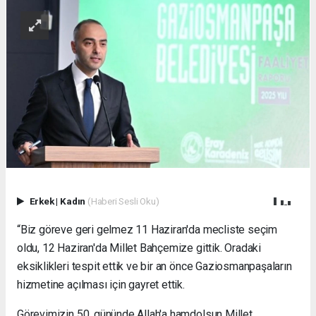
Erkek
|
Kadın
(Haberi Sesli Oku)
“Biz göreve geri gelmez 11 Haziran'da mecliste seçim
oldu, 12 Haziran'da Millet Bahçemize gittik. Oradaki
eksiklikleri tespit ettik ve bir an önce Gaziosmanpaşaların
hizmetine açılması için gayret ettik.
Görevimizin 50. gününde Allah'a hamdolsun Millet