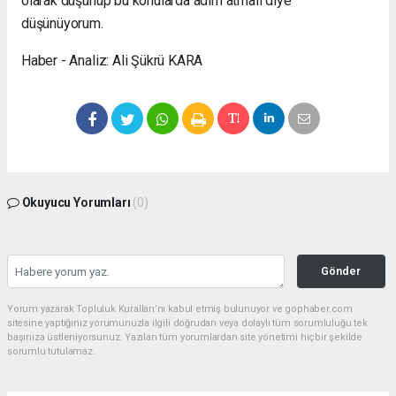
olarak düşünüp bu konularda adım atmalı diye
düşünüyorum.
Haber - Analiz: Ali Şükrü KARA
Okuyucu Yorumları
(0)
Gönder
Yorum yazarak Topluluk Kuralları’nı kabul etmiş bulunuyor ve gophaber.com
sitesine yaptığınız yorumunuzla ilgili doğrudan veya dolaylı tüm sorumluluğu tek
başınıza üstleniyorsunuz. Yazılan tüm yorumlardan site yönetimi hiçbir şekilde
sorumlu tutulamaz.