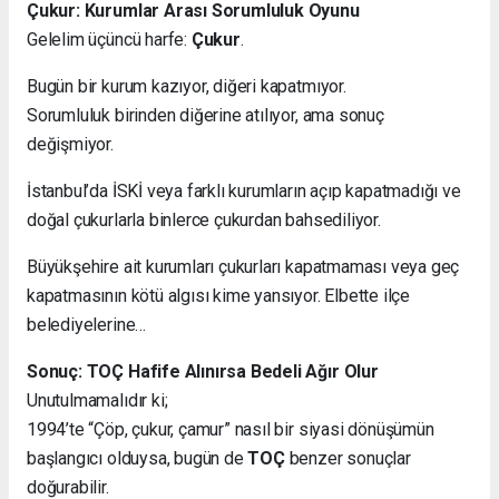
Çukur: Kurumlar Arası Sorumluluk Oyunu
Gelelim üçüncü harfe:
Çukur
.
Bugün bir kurum kazıyor, diğeri kapatmıyor.
Sorumluluk birinden diğerine atılıyor, ama sonuç
değişmiyor.
İstanbul’da İSKİ veya farklı kurumların açıp kapatmadığı ve
doğal çukurlarla binlerce çukurdan bahsediliyor.
Büyükşehire ait kurumları çukurları kapatmaması veya geç
kapatmasının kötü algısı kime yansıyor. Elbette ilçe
belediyelerine…
Sonuç: TOÇ Hafife Alınırsa Bedeli Ağır Olur
Unutulmamalıdır ki;
1994’te “Çöp, çukur, çamur” nasıl bir siyasi dönüşümün
başlangıcı olduysa, bugün de
TOÇ
benzer sonuçlar
doğurabilir.