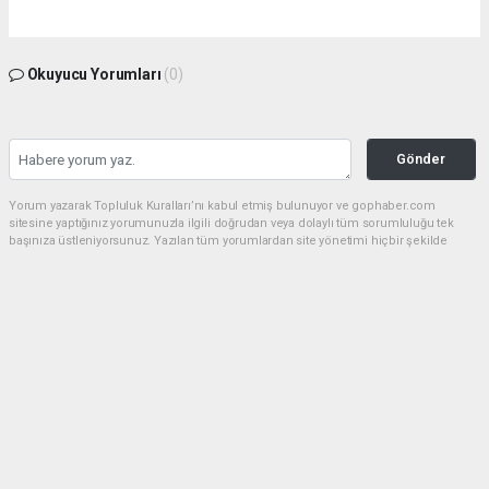
Okuyucu Yorumları
(0)
Gönder
Yorum yazarak Topluluk Kuralları’nı kabul etmiş bulunuyor ve gophaber.com
sitesine yaptığınız yorumunuzla ilgili doğrudan veya dolaylı tüm sorumluluğu tek
başınıza üstleniyorsunuz. Yazılan tüm yorumlardan site yönetimi hiçbir şekilde
sorumlu tutulamaz.
haber paketi
haber scripti
haber yazılımı
Tüm hakları saklı tutulmaktadır.Copyright 2026©
Haber Yazılımı:
Web Aksiyon ®