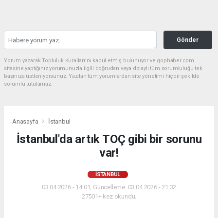
Gönder
Yorum yazarak Topluluk Kuralları’nı kabul etmiş bulunuyor ve gophaber.com
sitesine yaptığınız yorumunuzla ilgili doğrudan veya dolaylı tüm sorumluluğu tek
başınıza üstleniyorsunuz. Yazılan tüm yorumlardan site yönetimi hiçbir şekilde
sorumlu tutulamaz.
Anasayfa
İstanbul
İstanbul'da artık TOÇ gibi bir sorunu
var!
İSTANBUL
03.04.2026 - 14:01, Güncelleme: 03.04.2026 - 21:32
27501+ kez okundu.