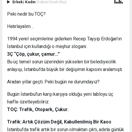
Erkek
|
Kadın
(Haberi Sesli Oku)
Peki nedir bu TOÇ?
Hatırlayalım…
1994 yerel seçimlerine giderken Recep Tayyip Erdoğan’ın
İstanbul için kullandığı o meşhur sloganı:
3Ç “Çöp, çukur, çamur…”
Bu üç temel sorun üzerinden yükselen bir belediyecilik
anlayışı, İstanbul’da büyük bir değişimin kapısını aralamıştı.
Aradan yıllar geçti. Peki bugün ne durumdayız?
Bugün İstanbul’un karşı karşıya olduğu yeni tabloyu üç
harfle özetleyebiliriz:
TOÇ: Trafik, Otopark, Çukur.
Trafik: Artık Çözüm Değil, Kabullenilmiş Bir Kaos
İstanbul’da trafik artık bir sorun olmaktan çıktı, adeta günlük