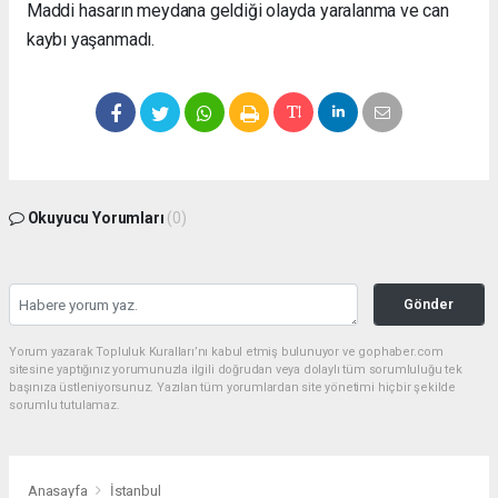
Maddi hasarın meydana geldiği olayda yaralanma ve can
kaybı yaşanmadı.
Okuyucu Yorumları
(0)
Gönder
Yorum yazarak Topluluk Kuralları’nı kabul etmiş bulunuyor ve gophaber.com
sitesine yaptığınız yorumunuzla ilgili doğrudan veya dolaylı tüm sorumluluğu tek
başınıza üstleniyorsunuz. Yazılan tüm yorumlardan site yönetimi hiçbir şekilde
sorumlu tutulamaz.
Anasayfa
İstanbul