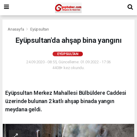
Anasayfa
Eyüpsultan
Eyüpsultan'da ahşap bina yangını
EYÜPSULTAN
24.09.2020 - 08:55, Güncelleme: 01.09.2022 - 17:06
4408+ kez okundu.
Eyüpsultan Merkez Mahallesi Bülbüldere Caddesi
üzerinde bulunan 2 katlı ahşap binada yangın
meydana geldi.