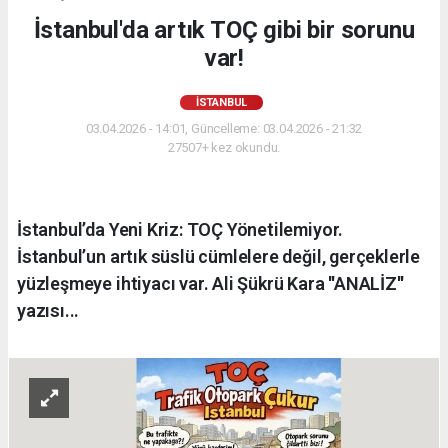
İstanbul'da artık TOÇ gibi bir sorunu
var!
İSTANBUL
03.04.2026 - 14:01, Güncelleme: 03.04.2026 - 21:32
27507+ kez okundu.
İstanbul’da Yeni Kriz: TOÇ Yönetilemiyor.
İstanbul’un artık süslü cümlelere değil, gerçeklerle
yüzleşmeye ihtiyacı var. Ali Şükrü Kara ''ANALİZ''
yazısı...