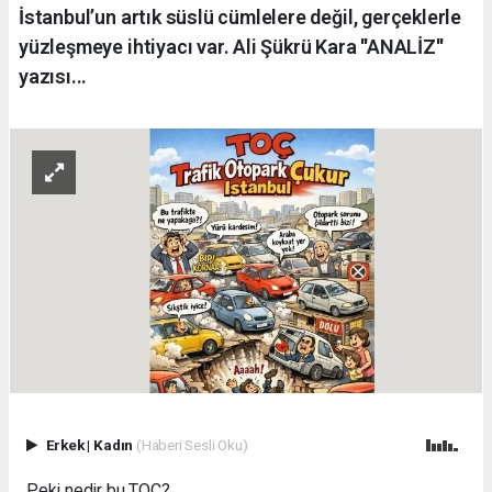
İstanbul’un artık süslü cümlelere değil, gerçeklerle
yüzleşmeye ihtiyacı var. Ali Şükrü Kara ''ANALİZ''
yazısı...
Erkek
|
Kadın
(Haberi Sesli Oku)
Peki nedir bu TOÇ?