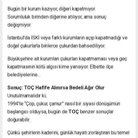
Bugün bir kurum kazıyor, diğeri kapatmıyor.
Sorumluluk birinden diğerine atılıyor, ama sonuç
değişmiyor.
İstanbul’da İSKİ veya farklı kurumların açıp kapatmadığı ve
doğal çukurlarla binlerce çukurdan bahsediliyor.
Büyükşehire ait kurumları çukurları kapatmaması veya geç
kapatmasının kötü algısı kime yansıyor. Elbette ilçe
belediyelerine…
Sonuç: TOÇ Hafife Alınırsa Bedeli Ağır Olur
Unutulmamalıdır ki;
1994’te “Çöp, çukur, çamur” nasıl bir siyasi dönüşümün
başlangıcı olduysa, bugün de
TOÇ
benzer sonuçlar
doğurabilir.
Çünkü şehirlerin kaderini, günlük hayatı zorlaştıran bu temel