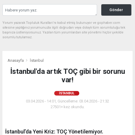
Gönder
Yorum yazarak Topluluk Kuralları’nı kabul etmiş bulunuyor ve gophaber.com
sitesine yaptığınız yorumunuzla ilgili doğrudan veya dolaylı tüm sorumluluğu tek
başınıza üstleniyorsunuz. Yazılan tüm yorumlardan site yönetimi hiçbir şekilde
sorumlu tutulamaz.
Anasayfa
İstanbul
İstanbul'da artık TOÇ gibi bir sorunu
var!
İSTANBUL
03.04.2026 - 14:01, Güncelleme: 03.04.2026 - 21:32
27501+ kez okundu.
İstanbul’da Yeni Kriz: TOÇ Yönetilemiyor.