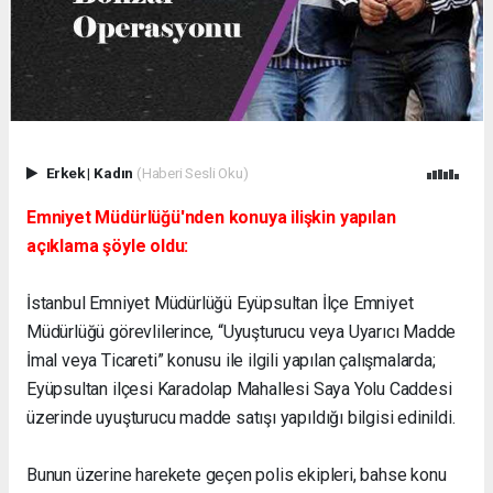
Erkek
|
Kadın
(Haberi Sesli Oku)
Emniyet Müdürlüğü'nden konuya ilişkin yapılan
açıklama şöyle oldu:
İstanbul Emniyet Müdürlüğü Eyüpsultan İlçe Emniyet
Müdürlüğü görevlilerince, “Uyuşturucu veya Uyarıcı Madde
İmal veya Ticareti” konusu ile ilgili yapılan çalışmalarda;
Eyüpsultan ilçesi Karadolap Mahallesi Saya Yolu Caddesi
üzerinde uyuşturucu madde satışı yapıldığı bilgisi edinildi.
Bunun üzerine harekete geçen polis ekipleri, bahse konu