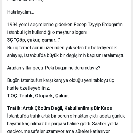
Hatırlayalım…
1994 yerel seçimlerine giderken Recep Tayyip Erdoğan’ın
İstanbul için kullandığı o meşhur sloganı:
3Ç “Çöp, çukur, çamur…”
Bu üç temel sorun üzerinden yükselen bir belediyecilik
anlayışı, İstanbul’da büyük bir değişimin kapısını aralamıştı.
Aradan yıllar geçti. Peki bugün ne durumdayız?
Bugün İstanbul’un karşı karşıya olduğu yeni tabloyu üç
harfle özetleyebiliriz:
TOÇ: Trafik, Otopark, Çukur.
Trafik: Artık Çözüm Değil, Kabullenilmiş Bir Kaos
İstanbul’da trafik artık bir sorun olmaktan çıktı, adeta günlük
hayatın kaçınılmaz bir parçası haline geldi. Saatler yolda
geçiyor, mesafeler uzamıyor ama süreler katlanıyor.