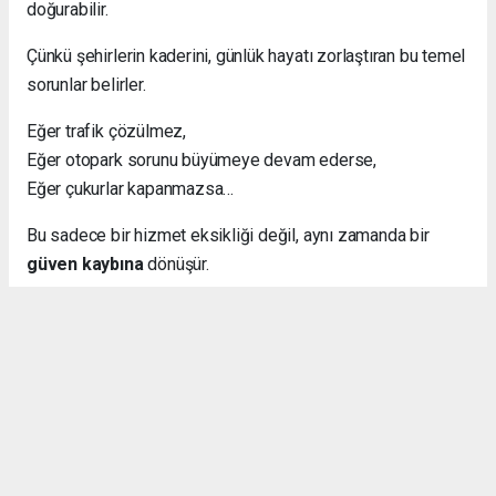
doğurabilir.
Çünkü şehirlerin kaderini, günlük hayatı zorlaştıran bu temel
sorunlar belirler.
Eğer trafik çözülmez,
Eğer otopark sorunu büyümeye devam ederse,
Eğer çukurlar kapanmazsa…
Bu sadece bir hizmet eksikliği değil, aynı zamanda bir
güven kaybına
dönüşür.
Bence İstanbul Büyükşehir Belediyesi, şehri bir bütün
olarak düşünüp bu konularda adım atmalı diye
düşünüyorum.
Haber - Analiz: Ali Şükrü KARA