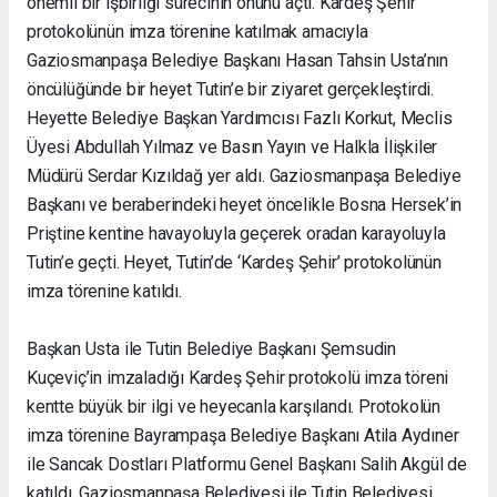
önemli bir işbirliği sürecinin önünü açtı. Kardeş Şehir
protokolünün imza törenine katılmak amacıyla
Gaziosmanpaşa Belediye Başkanı Hasan Tahsin Usta’nın
öncülüğünde bir heyet Tutin’e bir ziyaret gerçekleştirdi.
Heyette Belediye Başkan Yardımcısı Fazlı Korkut, Meclis
Üyesi Abdullah Yılmaz ve Basın Yayın ve Halkla İlişkiler
Müdürü Serdar Kızıldağ yer aldı. Gaziosmanpaşa Belediye
Başkanı ve beraberindeki heyet öncelikle Bosna Hersek’in
Priştine kentine havayoluyla geçerek oradan karayoluyla
Tutin’e geçti. Heyet, Tutin’de ‘Kardeş Şehir’ protokolünün
imza törenine katıldı.
Başkan Usta ile Tutin Belediye Başkanı Şemsudin
Kuçeviç’in imzaladığı Kardeş Şehir protokolü imza töreni
kentte büyük bir ilgi ve heyecanla karşılandı. Protokolün
imza törenine Bayrampaşa Belediye Başkanı Atila Aydıner
ile Sancak Dostları Platformu Genel Başkanı Salih Akgül de
katıldı. Gaziosmanpaşa Belediyesi ile Tutin Belediyesi