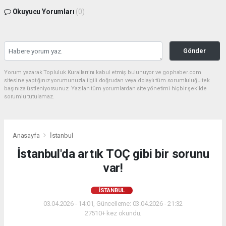
Okuyucu Yorumları
(0)
Gönder
Yorum yazarak Topluluk Kuralları’nı kabul etmiş bulunuyor ve gophaber.com
sitesine yaptığınız yorumunuzla ilgili doğrudan veya dolaylı tüm sorumluluğu tek
başınıza üstleniyorsunuz. Yazılan tüm yorumlardan site yönetimi hiçbir şekilde
sorumlu tutulamaz.
Anasayfa
İstanbul
İstanbul'da artık TOÇ gibi bir sorunu
var!
İSTANBUL
03.04.2026 - 14:01, Güncelleme: 03.04.2026 - 21:32
27510+ kez okundu.