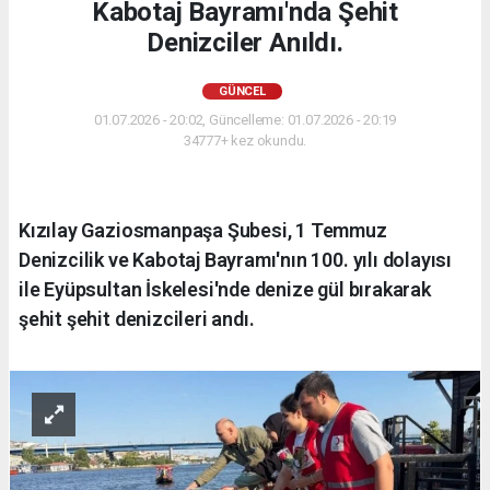
Kabotaj Bayramı'nda Şehit
Denizciler Anıldı.
GÜNCEL
01.07.2026 - 20:02, Güncelleme: 01.07.2026 - 20:19
34777+ kez okundu.
Kızılay Gaziosmanpaşa Şubesi, 1 Temmuz
Denizcilik ve Kabotaj Bayramı'nın 100. yılı dolayısı
ile Eyüpsultan İskelesi'nde denize gül bırakarak
şehit şehit denizcileri andı.