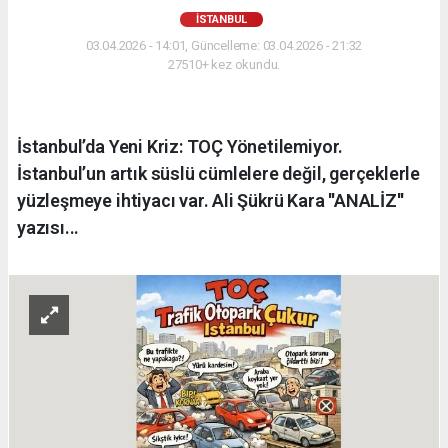
İSTANBUL
03.04.2026 - 14:01, Güncelleme: 03.04.2026 - 21:32
27510+ kez okundu.
İstanbul’da Yeni Kriz: TOÇ Yönetilemiyor.
İstanbul’un artık süslü cümlelere değil, gerçeklerle
yüzleşmeye ihtiyacı var. Ali Şükrü Kara ''ANALİZ''
yazısı...