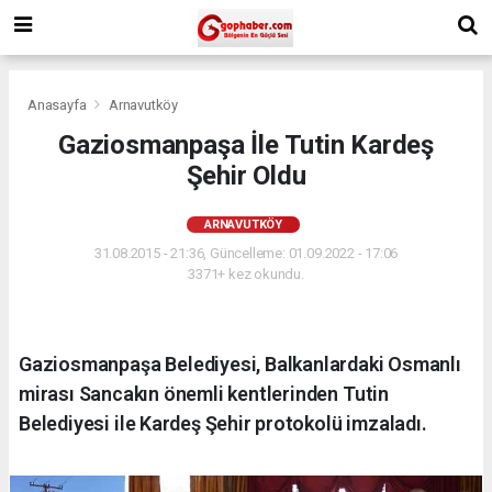
Anasayfa
Arnavutköy
Gaziosmanpaşa İle Tutin Kardeş
Şehir Oldu
ARNAVUTKÖY
31.08.2015 - 21:36, Güncelleme: 01.09.2022 - 17:06
3371+ kez okundu.
Gaziosmanpaşa Belediyesi, Balkanlardaki Osmanlı
mirası Sancakın önemli kentlerinden Tutin
Belediyesi ile Kardeş Şehir protokolü imzaladı.