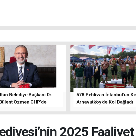
tan Belediye Başkanı Dr.
578 Pehlivan İstanbul’un Kır
 Bülent Özmen CHP'de
Arnavutköy’de Kol Bağladı
nı ifade etti.
ediyesi’nin 2025 Faaliye