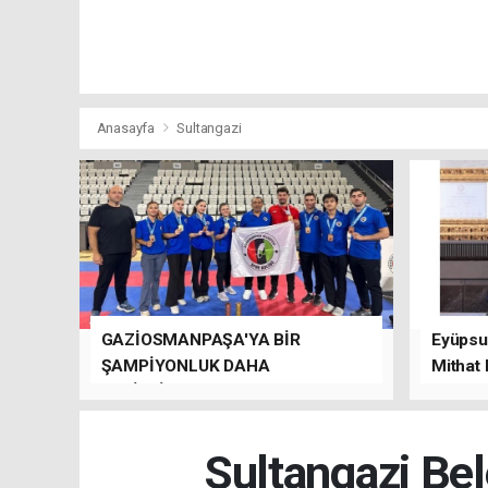
Anasayfa
Sultangazi
GAZİOSMANPAŞA'YA BİR
Eyüpsul
ŞAMPİYONLUK DAHA
Mithat
GETİRDİLER.
kalacağı
Sultangazi Bel