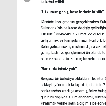
ile kabul edildi.
“Ufkumuz geniş, hayallerimiz büyük”
Kürsüde konuşmasını gerçekleştiren Sult
Sultangazi’nin ne kadar değişip geliştiğin
Dursun; “Görevdeki 7. Yılımızı doldurduk.
geliştirmek ve komşularımızın konforlu bi
Şehri geliştirmek için rutinin dışına çıkm
geniş, kadın ve gençlerimizi ön planda tut
spor ve sanatla bezenmiş bir şehir haline 
“
Bankayla işimiz yok”
Borçsuz bir belediye olduklarını belirte
hakkıyla yönetmek kolay bir iş değildir. 7
bankasından kredi çekmemiş, faize bulaş
gururunu yaşıyoruz. Bizler önemli, bütçemi
Kiralamak yerine satın aldığımız belediye