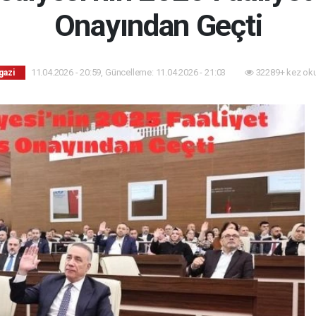
Onayından Geçti
11.04.2026 - 20:59, Güncelleme: 11.04.2026 - 21:03
32289+ kez ok
gazi