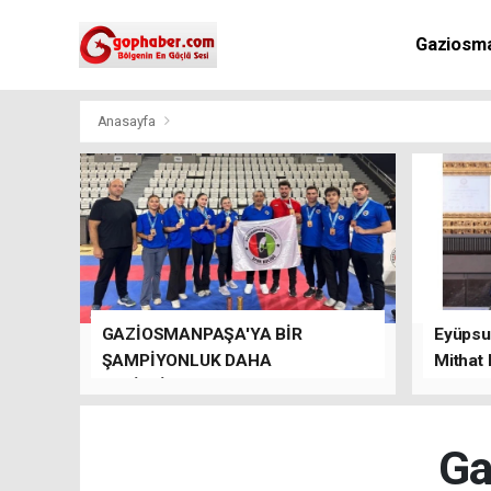
Gaziosm
Anasayfa
GAZİOSMANPAŞA'YA BİR
Eyüpsul
ŞAMPİYONLUK DAHA
Mithat
GETİRDİLER.
kalacağı
Ga