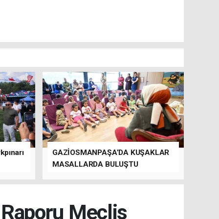
kpınarı
GAZİOSMANPAŞA’DA KUŞAKLAR
MASALLARDA BULUŞTU
t Raporu Meclis