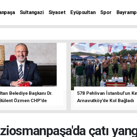
anpaşa
Sultangazi
Siyaset
Eyüpsultan
Spor
Bayramp
tan Belediye Başkanı Dr.
578 Pehlivan İstanbul’un Kır
 Bülent Özmen CHP'de
Arnavutköy’de Kol Bağladı
nı ifade etti.
ziosmanpaşa'da çatı yang