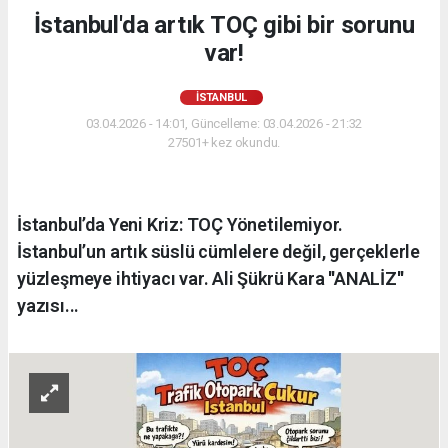
İstanbul'da artık TOÇ gibi bir sorunu
var!
İSTANBUL
03.04.2026 - 14:01, Güncelleme: 03.04.2026 - 21:32
27501+ kez okundu.
İstanbul’da Yeni Kriz: TOÇ Yönetilemiyor.
İstanbul’un artık süslü cümlelere değil, gerçeklerle
yüzleşmeye ihtiyacı var. Ali Şükrü Kara ''ANALİZ''
yazısı...