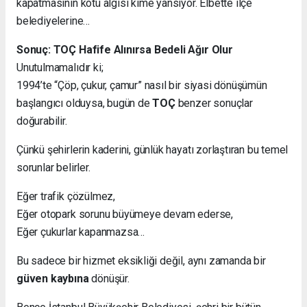
kapatmasının kötü algısı kime yansıyor. Elbette ilçe
belediyelerine…
Sonuç: TOÇ Hafife Alınırsa Bedeli Ağır Olur
Unutulmamalıdır ki;
1994’te “Çöp, çukur, çamur” nasıl bir siyasi dönüşümün
başlangıcı olduysa, bugün de
TOÇ
benzer sonuçlar
doğurabilir.
Çünkü şehirlerin kaderini, günlük hayatı zorlaştıran bu temel
sorunlar belirler.
Eğer trafik çözülmez,
Eğer otopark sorunu büyümeye devam ederse,
Eğer çukurlar kapanmazsa…
Bu sadece bir hizmet eksikliği değil, aynı zamanda bir
güven kaybına
dönüşür.