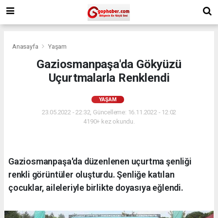
Anasayfa
Yaşam
Gaziosmanpaşa'da Gökyüzü
Uçurtmalarla Renklendi
YAŞAM
23.05.2022 - 22:32, Güncelleme: 16.11.2022 - 12:02
4190+ kez okundu.
Gaziosmanpaşa'da düzenlenen uçurtma şenliği
renkli görüntüler oluşturdu. Şenliğe katılan
çocuklar, aileleriyle birlikte doyasıya eğlendi.