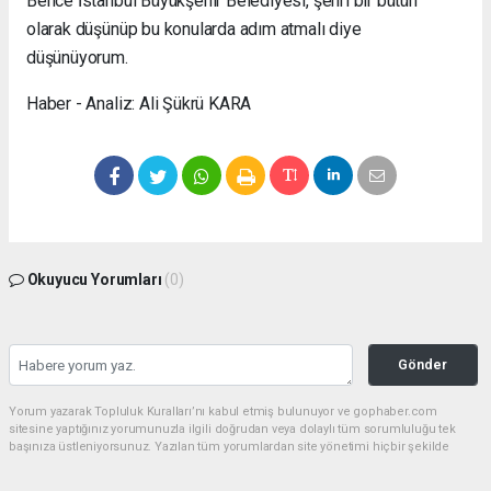
Bence İstanbul Büyükşehir Belediyesi, şehri bir bütün
olarak düşünüp bu konularda adım atmalı diye
düşünüyorum.
Haber - Analiz: Ali Şükrü KARA
Okuyucu Yorumları
(0)
Gönder
Yorum yazarak Topluluk Kuralları’nı kabul etmiş bulunuyor ve gophaber.com
sitesine yaptığınız yorumunuzla ilgili doğrudan veya dolaylı tüm sorumluluğu tek
başınıza üstleniyorsunuz. Yazılan tüm yorumlardan site yönetimi hiçbir şekilde
sorumlu tutulamaz.