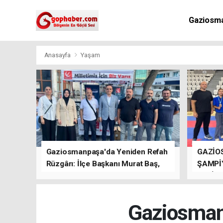
Gaziosm
Anasayfa
Yaşam
Gaziosmanpaşa'da Yeniden Refah
GAZİO
Rüzgârı: İlçe Başkanı Murat Baş,
ŞAMPİ
Kısa Sürede Güçlü Bir Sinerji
GETİRD
Oluşturdu
Gaziosman