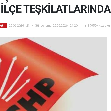
İLÇE TEŞKİLATLARINDA
25.06.2026 - 21:14, Güncelleme: 25.06.2026 - 21:20
37955+ kez oku
set