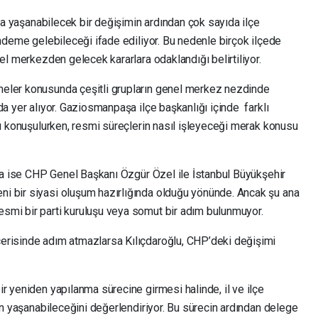
nda yaşanabilecek bir değişimin ardından çok sayıda ilçe
ündeme gelebileceği ifade ediliyor. Bu nedenle birçok ilçede
el merkezden gelecek kararlara odaklandığı belirtiliyor.
eler konusunda çeşitli grupların genel merkez nezdinde
da yer alıyor. Gaziosmanpaşa ilçe başkanlığı içinde farklı
ğü konuşulurken, resmi süreçlerin nasıl işleyeceği merak konusu
dia ise CHP Genel Başkanı Özgür Özel ile İstanbul Büyükşehir
i bir siyasi oluşum hazırlığında olduğu yönünde. Ancak şu ana
smi bir parti kuruluşu veya somut bir adım bulunmuyor.
erisinde adım atmazlarsa Kılıçdaroğlu, CHP’deki değişimi
r yeniden yapılanma sürecine girmesi halinde, il ve ilçe
rin yaşanabileceğini değerlendiriyor. Bu sürecin ardından delege