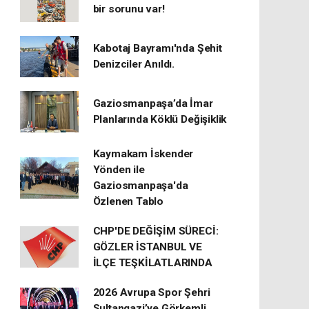
bir sorunu var!
Kabotaj Bayramı'nda Şehit
Denizciler Anıldı.
Gaziosmanpaşa’da İmar
Planlarında Köklü Değişiklik
Kaymakam İskender
Yönden ile
Gaziosmanpaşa'da
Özlenen Tablo
CHP'DE DEĞİŞİM SÜRECİ:
GÖZLER İSTANBUL VE
İLÇE TEŞKİLATLARINDA
2026 Avrupa Spor Şehri
Sultangazi’ye Görkemli