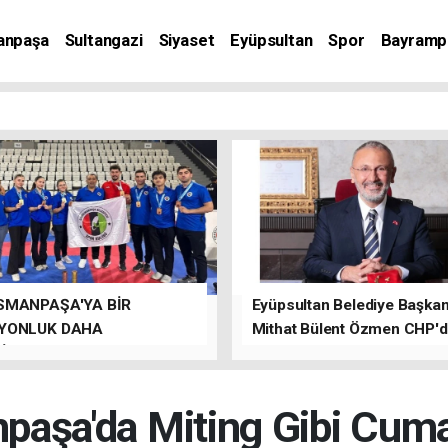
anpaşa
Sultangazi
Siyaset
Eyüpsultan
Spor
Bayramp
SMANPAŞA'YA BİR
Eyüpsultan Belediye Başkanı
YONLUK DAHA
Mithat Bülent Özmen CHP'
İLER.
kalacağını ifade etti.
paşa'da Miting Gibi Cuma