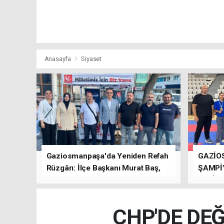
Anasayfa
Siyaset
Gaziosmanpaşa'da Yeniden Refah
GAZİO
Rüzgârı: İlçe Başkanı Murat Baş,
ŞAMPİ
Kısa Sürede Güçlü Bir Sinerji
GETİRD
Oluşturdu
CHP'DE DEĞ