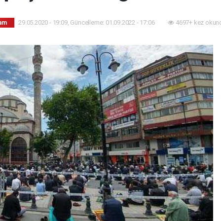
29.05.2020 - 19:09, Güncelleme: 01.09.2022 - 17:06
4697+ kez okun
am