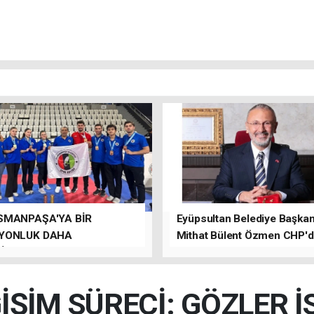
SMANPAŞA'YA BİR
Eyüpsultan Belediye Başkanı
YONLUK DAHA
Mithat Bülent Özmen CHP'
İLER.
kalacağını ifade etti.
İŞİM SÜRECİ: GÖZLER 