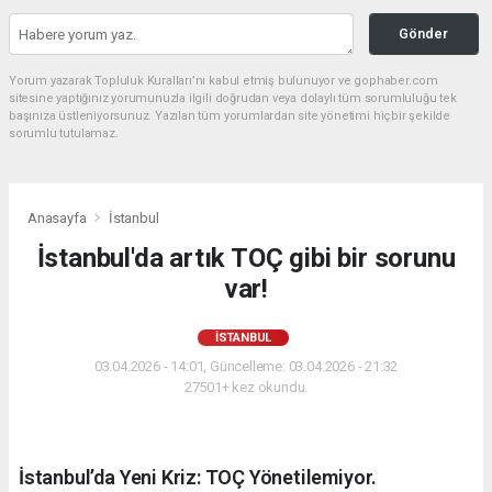
Gönder
Yorum yazarak Topluluk Kuralları’nı kabul etmiş bulunuyor ve gophaber.com
sitesine yaptığınız yorumunuzla ilgili doğrudan veya dolaylı tüm sorumluluğu tek
başınıza üstleniyorsunuz. Yazılan tüm yorumlardan site yönetimi hiçbir şekilde
sorumlu tutulamaz.
Anasayfa
İstanbul
İstanbul'da artık TOÇ gibi bir sorunu
var!
İSTANBUL
03.04.2026 - 14:01, Güncelleme: 03.04.2026 - 21:32
27501+ kez okundu.
İstanbul’da Yeni Kriz: TOÇ Yönetilemiyor.