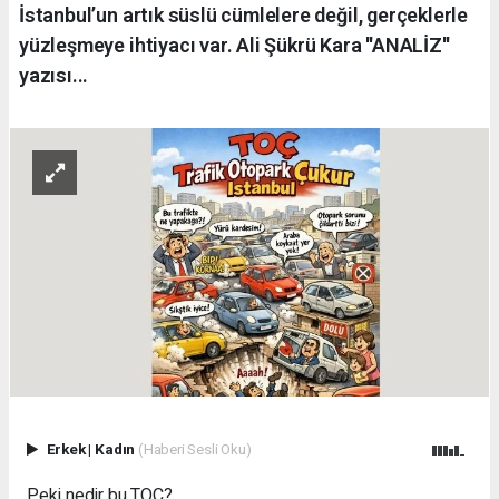
İstanbul’un artık süslü cümlelere değil, gerçeklerle
yüzleşmeye ihtiyacı var. Ali Şükrü Kara ''ANALİZ''
yazısı...
Erkek
|
Kadın
(Haberi Sesli Oku)
Peki nedir bu TOÇ?