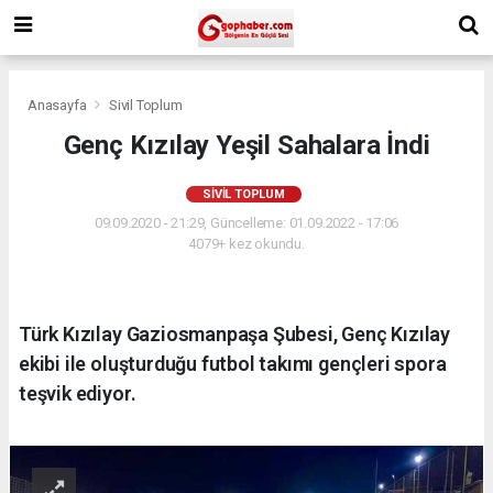
Anasayfa
Sivil Toplum
Genç Kızılay Yeşil Sahalara İndi
SIVIL TOPLUM
09.09.2020 - 21:29, Güncelleme: 01.09.2022 - 17:06
4079+ kez okundu.
Türk Kızılay Gaziosmanpaşa Şubesi, Genç Kızılay
ekibi ile oluşturduğu futbol takımı gençleri spora
teşvik ediyor.