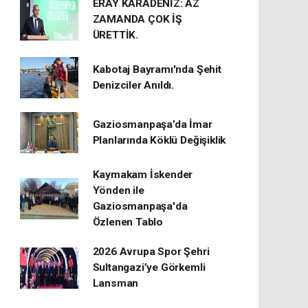
ERAY KARADENİZ: AZ
ZAMANDA ÇOK İŞ
ÜRETTİK.
Kabotaj Bayramı'nda Şehit
Denizciler Anıldı.
Gaziosmanpaşa’da İmar
Planlarında Köklü Değişiklik
Kaymakam İskender
Yönden ile
Gaziosmanpaşa'da
Özlenen Tablo
2026 Avrupa Spor Şehri
Sultangazi’ye Görkemli
Lansman