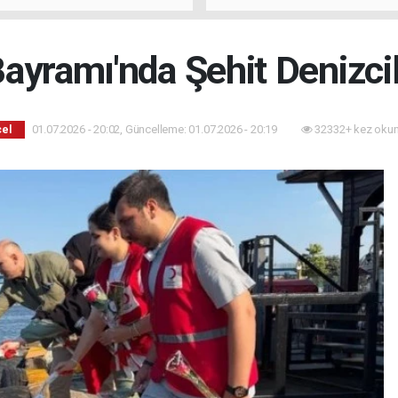
ayramı'nda Şehit Denizcil
01.07.2026 - 20:02, Güncelleme: 01.07.2026 - 20:19
32332+ kez okun
el