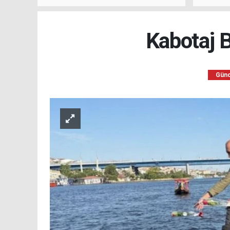
kalacağını ifade etti.
Kabotaj B
Günc