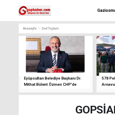
Gaziosm
Anasayfa
Sivil Toplum
Eyüpsultan Belediye Başkanı Dr.
578 Peh
Mithat Bülent Özmen CHP'de
Arnavu
kalacağını ifade etti.
GOPSİAD