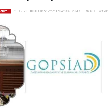
12.01.2022 - 18:38, Güncelleme: 17.04.2026 - 20:49
4889+ kez ok
Toplum