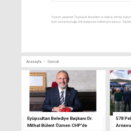
Yorum yazarak Topluluk Kuralları’nı kabul etmiş bulu
tüm sorumluluğu tek başınıza üstleniyorsunuz. Yazıl
Anasayfa
Güncel
Eyüpsultan Belediye Başkanı Dr.
578 Peh
Mithat Bülent Özmen CHP'de
Arnavu