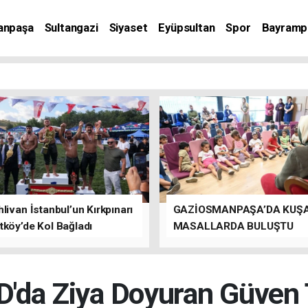
anpaşa
Sultangazi
Siyaset
Eyüpsultan
Spor
Bayramp
livan İstanbul’un Kırkpınarı
GAZİOSMANPAŞA’DA KUŞ
tköy’de Kol Bağladı
MASALLARDA BULUŞTU
'da Ziya Doyuran Güven T