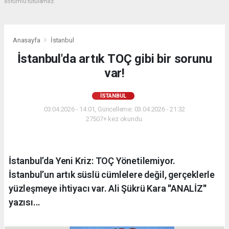
sorumlu tutulamaz.
Anasayfa
İstanbul
İstanbul'da artık TOÇ gibi bir sorunu
var!
İSTANBUL
03.04.2026 - 14:01, Güncelleme: 03.04.2026 - 21:32
27507+ kez okundu.
İstanbul’da Yeni Kriz: TOÇ Yönetilemiyor.
İstanbul’un artık süslü cümlelere değil, gerçeklerle
yüzleşmeye ihtiyacı var. Ali Şükrü Kara ''ANALİZ''
yazısı...