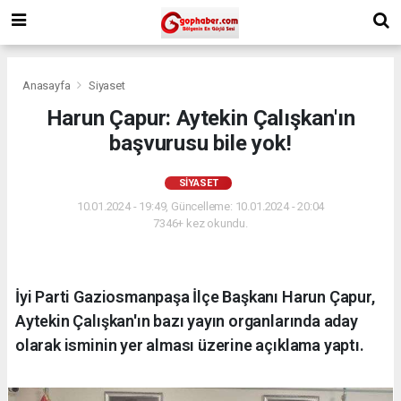
Anasayfa
Siyaset
Harun Çapur: Aytekin Çalışkan'ın
başvurusu bile yok!
SIYASET
10.01.2024 - 19:49, Güncelleme: 10.01.2024 - 20:04
7346+ kez okundu.
İyi Parti Gaziosmanpaşa İlçe Başkanı Harun Çapur,
Aytekin Çalışkan'ın bazı yayın organlarında aday
olarak isminin yer alması üzerine açıklama yaptı.