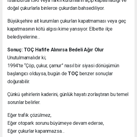
İstanbul’da İSKİ veya farklı kurumların açıp kapatmadığı ve
doğal çukurlarla binlerce çukurdan bahsediliyor.
Büyükşehire ait kurumları çukurları kapatmaması veya geç
kapatmasının kötü algısı kime yansıyor. Elbette ilçe
belediyelerine…
Sonuç: TOÇ Hafife Alınırsa Bedeli Ağır Olur
Unutulmamalıdır ki;
1994’te “Çöp, çukur, çamur” nasıl bir siyasi dönüşümün
başlangıcı olduysa, bugün de
TOÇ
benzer sonuçlar
doğurabilir.
Çünkü şehirlerin kaderini, günlük hayatı zorlaştıran bu temel
sorunlar belirler.
Eğer trafik çözülmez,
Eğer otopark sorunu büyümeye devam ederse,
Eğer çukurlar kapanmazsa…