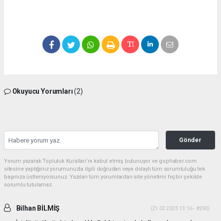
Okuyucu Yorumları
(2)
Gönder
Yorum yazarak Topluluk Kuralları’nı kabul etmiş bulunuyor ve gophaber.com
sitesine yaptığınız yorumunuzla ilgili doğrudan veya dolaylı tüm sorumluluğu tek
başınıza üstleniyorsunuz. Yazılan tüm yorumlardan site yönetimi hiçbir şekilde
sorumlu tutulamaz.
Bilhan BİLMİŞ
(21.02.2023 13:16 - #290)