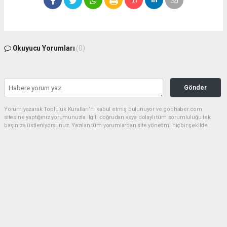
Okuyucu Yorumları
(0)
Gönder
Yorum yazarak Topluluk Kuralları’nı kabul etmiş bulunuyor ve gophaber.com
sitesine yaptığınız yorumunuzla ilgili doğrudan veya dolaylı tüm sorumluluğu tek
başınıza üstleniyorsunuz. Yazılan tüm yorumlardan site yönetimi hiçbir şekilde
sorumlu tutulamaz.
haber paketi
haber scripti
haber yazılımı
Tüm hakları saklı tutulmaktadır.Copyright 2026©
Haber Yazılımı:
Web Aksiyon ®