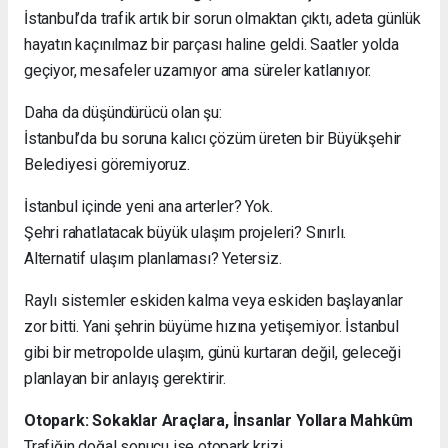
İstanbul’da trafik artık bir sorun olmaktan çıktı, adeta günlük
hayatın kaçınılmaz bir parçası haline geldi. Saatler yolda
geçiyor, mesafeler uzamıyor ama süreler katlanıyor.
Daha da düşündürücü olan şu:
İstanbul’da bu soruna kalıcı çözüm üreten bir Büyükşehir
Belediyesi göremiyoruz.
İstanbul içinde yeni ana arterler? Yok.
Şehri rahatlatacak büyük ulaşım projeleri? Sınırlı.
Alternatif ulaşım planlaması? Yetersiz.
Raylı sistemler eskiden kalma veya eskiden başlayanlar
zor bitti. Yani şehrin büyüme hızına yetişemiyor. İstanbul
gibi bir metropolde ulaşım, günü kurtaran değil, geleceği
planlayan bir anlayış gerektirir.
Otopark: Sokaklar Araçlara, İnsanlar Yollara Mahkûm
Trafiğin doğal sonucu ise otopark krizi…