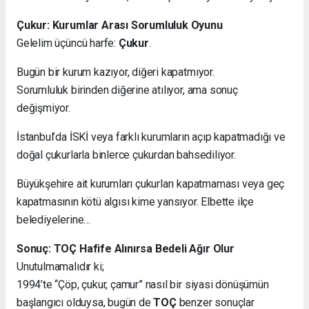
Çukur: Kurumlar Arası Sorumluluk Oyunu
Gelelim üçüncü harfe:
Çukur
.
Bugün bir kurum kazıyor, diğeri kapatmıyor.
Sorumluluk birinden diğerine atılıyor, ama sonuç
değişmiyor.
İstanbul’da İSKİ veya farklı kurumların açıp kapatmadığı ve
doğal çukurlarla binlerce çukurdan bahsediliyor.
Büyükşehire ait kurumları çukurları kapatmaması veya geç
kapatmasının kötü algısı kime yansıyor. Elbette ilçe
belediyelerine…
Sonuç: TOÇ Hafife Alınırsa Bedeli Ağır Olur
Unutulmamalıdır ki;
1994’te “Çöp, çukur, çamur” nasıl bir siyasi dönüşümün
başlangıcı olduysa, bugün de
TOÇ
benzer sonuçlar