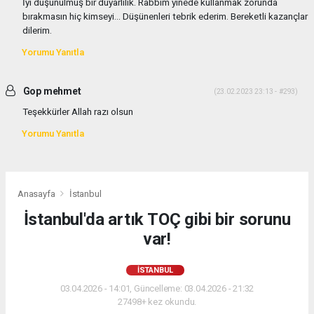
İyi düşünülmüş bir duyarlılık. Rabbim yinede kullanmak zorunda
bırakmasın hiç kimseyi... Düşünenleri tebrik ederim. Bereketli kazançlar
dilerim.
Yorumu Yanıtla
Gop mehmet
(23.02.2023 23:13 - #293)
Teşekkürler Allah razı olsun
Yorumu Yanıtla
Anasayfa
İstanbul
İstanbul'da artık TOÇ gibi bir sorunu
var!
İSTANBUL
03.04.2026 - 14:01, Güncelleme: 03.04.2026 - 21:32
27498+ kez okundu.