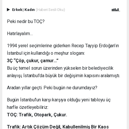
Erkek
|
Kadın
(Haberi Sesli Oku)
Peki nedir bu TOÇ?
Hatırlayalım…
1994 yerel seçimlerine giderken Recep Tayyip Erdoğan’ın
İstanbul için kullandığı o meşhur sloganı:
3Ç “Çöp, çukur, çamur…”
Bu üç temel sorun üzerinden yükselen bir belediyecilik
anlayışı, İstanbul’da büyük bir değişimin kapısını aralamıştı.
Aradan yıllar geçti. Peki bugün ne durumdayız?
Bugün İstanbul’un karşı karşıya olduğu yeni tabloyu üç
harfle özetleyebiliriz:
TOÇ: Trafik, Otopark, Çukur.
Trafik: Artık Çözüm Değil, Kabullenilmiş Bir Kaos