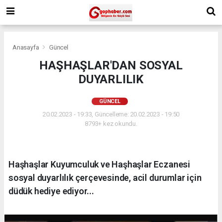
Anasayfa
Güncel
HAŞHAŞLAR'DAN SOSYAL
DUYARLILIK
GÜNCEL
20.02.2023 - 19:33, Güncelleme: 20.02.2023 - 19:50
8793+ kez okundu.
Haşhaşlar Kuyumculuk ve Haşhaşlar Eczanesi
sosyal duyarlılık çerçevesinde, acil durumlar için
düdük hediye ediyor...