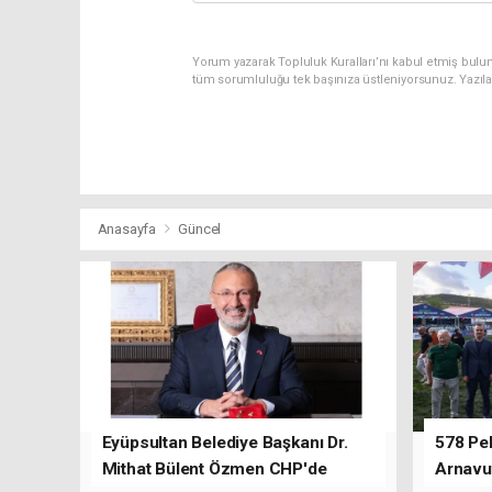
Yorum yazarak Topluluk Kuralları’nı kabul etmiş bulu
tüm sorumluluğu tek başınıza üstleniyorsunuz. Yazıl
Anasayfa
Güncel
Eyüpsultan Belediye Başkanı Dr.
578 Peh
Mithat Bülent Özmen CHP'de
Arnavu