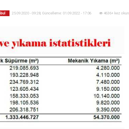
25.09.2020 - 09:28, Güncelleme: 01.09.2022 - 17:06
4636+ kez okun
nbul