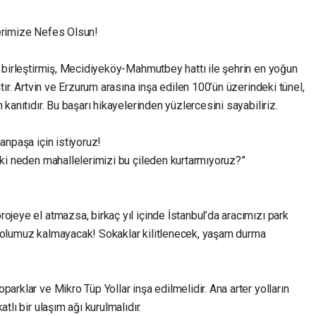
lerimize Nefes Olsun!
ı birleştirmiş, Mecidiyeköy-Mahmutbey hattı ile şehrin en yoğun
ştır. Artvin ve Erzurum arasına inşa edilen 100’ün üzerindeki tünel,
 kanıtıdır. Bu başarı hikayelerinden yüzlercesini sayabiliriz.
anpaşa için istiyoruz!
eki neden mahallelerimizi bu çileden kurtarmıyoruz?”
ojeye el atmazsa, birkaç yıl içinde İstanbul’da aracımızı park
 yolumuz kalmayacak! Sokaklar kilitlenecek, yaşam durma
arklar ve Mikro Tüp Yollar inşa edilmelidir. Ana arter yolların
tlı bir ulaşım ağı kurulmalıdır.