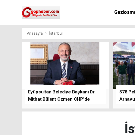
Gaziosm
Anasayfa
İstanbul
Eyüpsultan Belediye Başkanı Dr.
578 Peh
Mithat Bülent Özmen CHP'de
Arnavu
kalacağını ifade etti.
İs