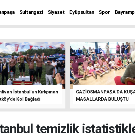
anpaşa
Sultangazi
Siyaset
Eyüpsultan
Spor
Bayramp
livan İstanbul’un Kırkpınarı
GAZİOSMANPAŞA’DA KUŞ
tköy’de Kol Bağladı
MASALLARDA BULUŞTU
tanbul temizlik istatistikl