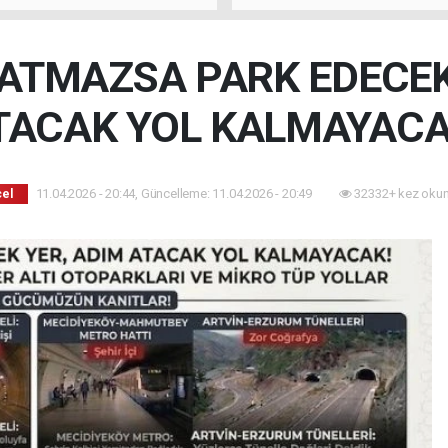
 ATMAZSA PARK EDECEK
TACAK YOL KALMAYACA
11.04.2026 - 20:44, Güncelleme: 11.04.2026 - 20:49
32332+ kez okun
el