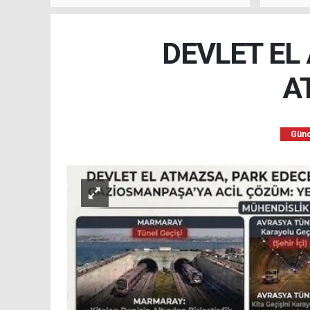
kalacağını ifade etti.
DEVLET EL
A
Günc