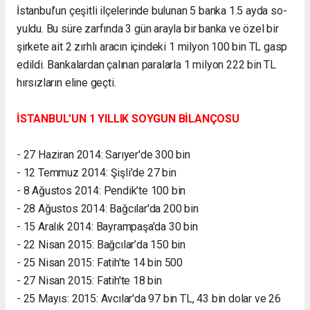
İs­tan­bu­l’­un çe­şit­li il­çe­le­rin­de bu­lu­nan 5 ban­ka 1.5 ay­da so­
yul­du. Bu sü­re zar­fın­da 3 gün aray­la bir ban­ka ve özel bir
şir­ke­te ait 2 zırh­lı ara­cın için­de­ki 1 mil­yon 100 bin TL gasp
edil­di. Ban­ka­lar­dan ça­lı­nan pa­ra­lar­la 1 mil­yon 222 bin TL
hır­sız­la­rın eli­ne geç­ti.
İSTANBUL'UN 1 YILLIK SOYGUN BİLANÇOSU
- 27 Haziran 2014: Sarıyer'de 300 bin
- 12 Temmuz 2014: Şişli'de 27 bin
- 8 Ağustos 2014: Pendik’te 100 bin
- 28 Ağustos 2014: Bağcılar'da 200 bin
- 15 Aralık 2014: Bayrampaşa'da 30 bin
- 22 Nisan 2015: Bağcılar’da 150 bin
- 25 Nisan 2015: Fatih'te 14 bin 500
- 27 Nisan 2015: Fatih'te 18 bin
- 25 Mayıs: 2015: Avcılar'da 97 bin TL, 43 bin dolar ve 26