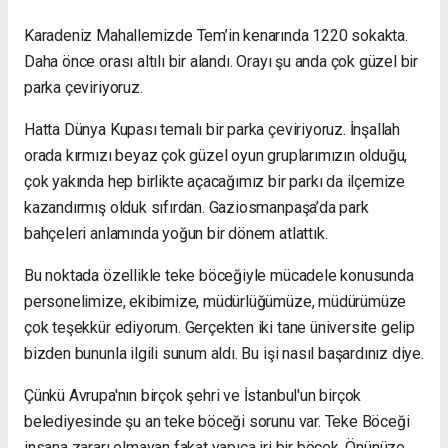
Karadeniz Mahallemizde Tem’in kenarında 1220 sokakta.
Daha önce orası altılı bir alandı. Orayı şu anda çok güzel bir
parka çeviriyoruz.
Hatta Dünya Kupası temalı bir parka çeviriyoruz. İnşallah
orada kırmızı beyaz çok güzel oyun gruplarımızın olduğu,
çok yakında hep birlikte açacağımız bir parkı da ilçemize
kazandırmış olduk sıfırdan. Gaziosmanpaşa’da park
bahçeleri anlamında yoğun bir dönem atlattık.
Bu noktada özellikle teke böceğiyle mücadele konusunda
personelimize, ekibimize, müdürlüğümüze, müdürümüze
çok teşekkür ediyorum. Gerçekten iki tane üniversite gelip
bizden bununla ilgili sunum aldı. Bu işi nasıl başardınız diye.
Çünkü Avrupa'nın birçok şehri ve İstanbul'un birçok
belediyesinde şu an teke böceği sorunu var. Teke Böceği
insana zararı olmayan fakat yapıca iri bir böcek. Önünüze