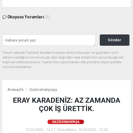
Okuyucu Yorumları
(0)
Gönder
Yorum yazarak Topluluk Kuralları’nı kabul etmiş bulunuyor ve gophaber.com
sitesine yaptığınız yorumunuzla ilgili doğrudan veya dolaylı tüm sorumluluğu tek
başınıza üstleniyorsunuz. Yazılan tüm yorumlardan site yönetimi hiçbir şekilde
sorumlu tutulamaz.
Anasayfa
Gaziosmanpaşa
ERAY KARADENİZ: AZ ZAMANDA
ÇOK İŞ ÜRETTİK.
GAZIOSMANPAŞA
10.04.2026 - 14:27, Güncelleme: 10.04.2026 - 15:28