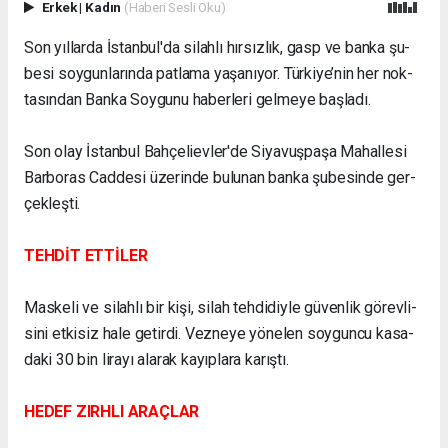
Erkek
|
Kadın
(Haberi Sesli Oku)
Son yıl­lar­da İs­tan­bul'da si­lah­lı hır­sız­lık, gasp ve ban­ka şu­
be­si soy­gun­la­rın­da pat­la­ma ya­şa­nı­yor. Tür­ki­ye­’nin her nok­
ta­sın­dan Ban­ka­ Soy­gu­nu ha­ber­le­ri gel­me­ye baş­la­dı.
Son olay İs­tan­bul Bah­çe­li­ev­ler'de Si­ya­vuş­pa­şa Ma­hal­le­si
Bar­bo­ras Cad­de­si üze­rin­de bu­lu­nan ban­ka şu­be­si­nde ger­
çek­leş­ti.
TEHDİT ETTİLER
Mas­ke­li ve si­lah­lı bir ki­şi, si­lah teh­di­diy­le gü­ven­lik gö­rev­li­
si­ni et­ki­siz ha­le ge­tir­di. Vez­ne­ye yö­ne­len soy­gun­cu ka­sa­
da­ki 30 bin li­ra­yı ala­rak ka­yıp­la­ra ka­rış­tı.
HEDEF ZIR­HLI ARAÇ­LAR