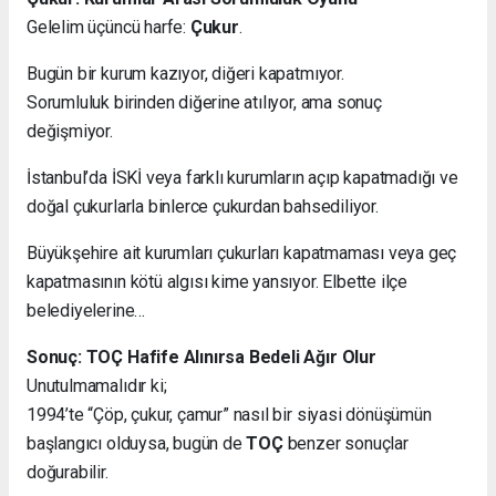
Gelelim üçüncü harfe:
Çukur
.
Bugün bir kurum kazıyor, diğeri kapatmıyor.
Sorumluluk birinden diğerine atılıyor, ama sonuç
değişmiyor.
İstanbul’da İSKİ veya farklı kurumların açıp kapatmadığı ve
doğal çukurlarla binlerce çukurdan bahsediliyor.
Büyükşehire ait kurumları çukurları kapatmaması veya geç
kapatmasının kötü algısı kime yansıyor. Elbette ilçe
belediyelerine…
Sonuç: TOÇ Hafife Alınırsa Bedeli Ağır Olur
Unutulmamalıdır ki;
1994’te “Çöp, çukur, çamur” nasıl bir siyasi dönüşümün
başlangıcı olduysa, bugün de
TOÇ
benzer sonuçlar
doğurabilir.