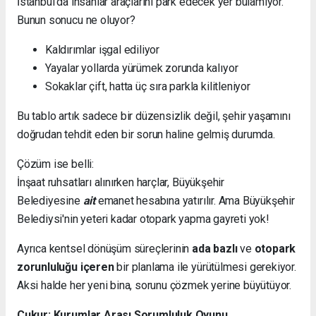
İstanbul’da insanlar araçlarını park edecek yer bulamıyor.
Bunun sonucu ne oluyor?
Kaldırımlar işgal ediliyor
Yayalar yollarda yürümek zorunda kalıyor
Sokaklar çift, hatta üç sıra parkla kilitleniyor
Bu tablo artık sadece bir düzensizlik değil, şehir yaşamını
doğrudan tehdit eden bir sorun haline gelmiş durumda.
Çözüm ise belli:
İnşaat ruhsatları alınırken harçlar, Büyükşehir
Belediyesine
ait
emanet hesabına yatırılır. Ama Büyükşehir
Belediysi'nin yeteri kadar otopark yapma gayreti yok!
Ayrıca kentsel dönüşüm süreçlerinin
ada bazlı
ve
otopark
zorunluluğu içeren
bir planlama ile yürütülmesi gerekiyor.
Aksi halde her yeni bina, sorunu çözmek yerine büyütüyor.
Çukur: Kurumlar Arası Sorumluluk Oyunu