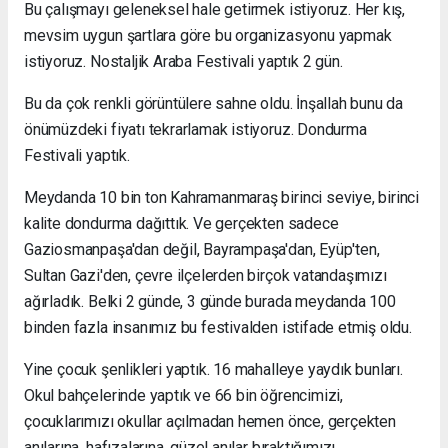
Bu çalışmayı geleneksel hale getirmek istiyoruz. Her kış,
mevsim uygun şartlara göre bu organizasyonu yapmak
istiyoruz. Nostaljik Araba Festivali yaptık 2 gün.
Bu da çok renkli görüntülere sahne oldu. İnşallah bunu da
önümüzdeki fiyatı tekrarlamak istiyoruz. Dondurma
Festivali yaptık.
Meydanda 10 bin ton Kahramanmaraş birinci seviye, birinci
kalite dondurma dağıttık. Ve gerçekten sadece
Gaziosmanpaşa'dan değil, Bayrampaşa'dan, Eyüp'ten,
Sultan Gazi'den, çevre ilçelerden birçok vatandaşımızı
ağırladık. Belki 2 günde, 3 günde burada meydanda 100
binden fazla insanımız bu festivalden istifade etmiş oldu.
Yine çocuk şenlikleri yaptık. 16 mahalleye yaydık bunları.
Okul bahçelerinde yaptık ve 66 bin öğrencimizi,
çocuklarımızı okullar açılmadan hemen önce, gerçekten
anılarına, hafızalarına, güzel anılar bıraktığımızı