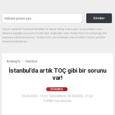
Gönder
Yorum yazarak Topluluk Kuralları’nı kabul etmiş bulunuyor ve gophaber.com
sitesine yaptığınız yorumunuzla ilgili doğrudan veya dolaylı tüm sorumluluğu tek
başınıza üstleniyorsunuz. Yazılan tüm yorumlardan site yönetimi hiçbir şekilde
sorumlu tutulamaz.
Anasayfa
İstanbul
İstanbul'da artık TOÇ gibi bir sorunu
var!
İSTANBUL
03.04.2026 - 14:01, Güncelleme: 03.04.2026 - 21:32
27498+ kez okundu.