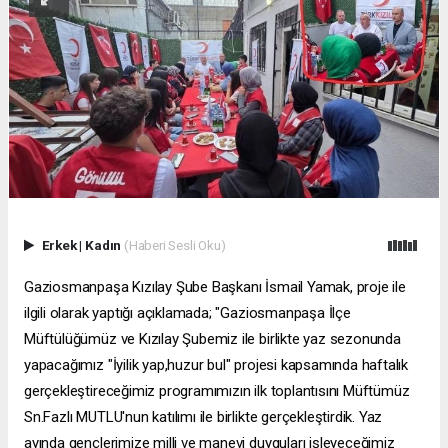
Erkek
|
Kadın
(Haberi Sesli Oku)
Gaziosmanpaşa Kızılay Şube Başkanı İsmail Yamak, proje ile
ilgili olarak yaptığı açıklamada; "Gaziosmanpaşa İlçe
Müftülüğümüz ve Kızılay Şubemiz ile birlikte yaz sezonunda
yapacağımız "İyilik yap,huzur bul" projesi kapsamında haftalık
gerçekleştireceğimiz programımızın ilk toplantısını Müftümüz
Sn.Fazlı MUTLU'nun katılımı ile birlikte gerçekleştirdik. Yaz
ayında gençlerimize milli ve manevi duyguları işleyeceğimiz