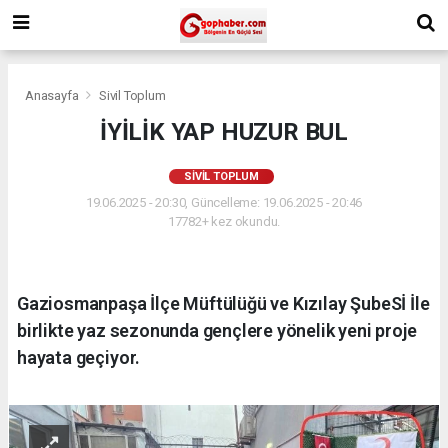
Anasayfa
Sivil Toplum
İYİLİK YAP HUZUR BUL
SIVIL TOPLUM
19.06.2025 - 20:30, Güncelleme: 19.06.2025 - 20:46
17782+ kez okundu.
Gaziosmanpaşa İlçe Müftülüğü ve Kızılay ŞubeSİ İle
birlikte yaz sezonunda gençlere yönelik yeni proje
hayata geçiyor.