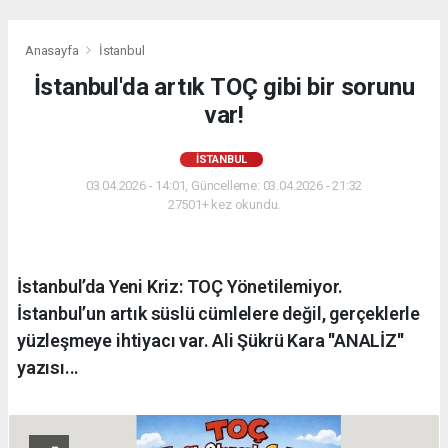
Anasayfa
İstanbul
İstanbul'da artık TOÇ gibi bir sorunu
var!
İSTANBUL
03.04.2026 - 14:01, Güncelleme: 03.04.2026 - 21:32
27501+ kez okundu.
İstanbul’da Yeni Kriz: TOÇ Yönetilemiyor.
İstanbul’un artık süslü cümlelere değil, gerçeklerle
yüzleşmeye ihtiyacı var. Ali Şükrü Kara ''ANALİZ''
yazısı...