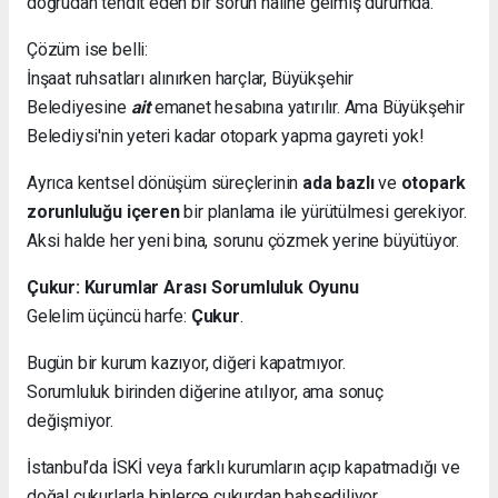
doğrudan tehdit eden bir sorun haline gelmiş durumda.
Çözüm ise belli:
İnşaat ruhsatları alınırken harçlar, Büyükşehir
Belediyesine
ait
emanet hesabına yatırılır. Ama Büyükşehir
Belediysi'nin yeteri kadar otopark yapma gayreti yok!
Ayrıca kentsel dönüşüm süreçlerinin
ada bazlı
ve
otopark
zorunluluğu içeren
bir planlama ile yürütülmesi gerekiyor.
Aksi halde her yeni bina, sorunu çözmek yerine büyütüyor.
Çukur: Kurumlar Arası Sorumluluk Oyunu
Gelelim üçüncü harfe:
Çukur
.
Bugün bir kurum kazıyor, diğeri kapatmıyor.
Sorumluluk birinden diğerine atılıyor, ama sonuç
değişmiyor.
İstanbul’da İSKİ veya farklı kurumların açıp kapatmadığı ve
doğal çukurlarla binlerce çukurdan bahsediliyor.