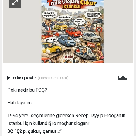
Erkek
|
Kadın
(Haberi Sesli Oku)
Peki nedir bu TOÇ?
Hatırlayalım…
1994 yerel seçimlerine giderken Recep Tayyip Erdoğan’ın
İstanbul için kullandığı o meşhur sloganı:
3Ç “Çöp, çukur, çamur…”