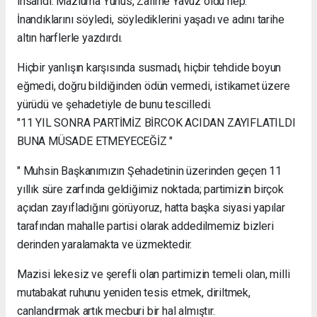
insandı. Mazluma Yunus, Zalime Yavuz oldu hep.
İnandıklarını söyledi, söylediklerini yaşadı ve adını tarihe
altın harflerle yazdırdı.
Hiçbir yanlışın karşısında susmadı, hiçbir tehdide boyun
eğmedi, doğru bildiğinden ödün vermedi, istikamet üzere
yürüdü ve şehadetiyle de bunu tescilledi.
"11 YIL SONRA PARTİMİZ BİRCOK ACIDAN ZAYIFLATILDI
BUNA MÜSADE ETMEYECEĞİZ "
" Muhsin Başkanımızın Şehadetinin üzerinden geçen 11
yıllık süre zarfında geldiğimiz noktada; partimizin birçok
açıdan zayıfladığını görüyoruz, hatta başka siyasi yapılar
tarafından mahalle partisi olarak addedilmemiz bizleri
derinden yaralamakta ve üzmektedir.
Mazisi lekesiz ve şerefli olan partimizin temeli olan, milli
mutabakat ruhunu yeniden tesis etmek, diriltmek,
canlandırmak artık mecburi bir hal almıştır.