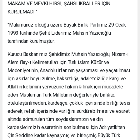
MAKAM VE MEVKİ HIRSI, ŞAHSİ İKBALLER İÇİN
KURULMADI "
"Malumunuz olduğu üzere Büyük Birlik Partimiz 29 Ocak
1993 tarihinde Şehit Liderimiz Muhsin Yazıcıoğlu
tarafından kurulmuştur.
Kurucu Başkanımız Şehidimiz Muhsin Yazıcıoğlu; Nizam-ı
Alem İ’lay-ı Kelimetullah için Türk İslam Kültür ve
Medeniyetinin, Anadolu İrfanının yaşanması ve yaşatılması
için asırlar boyu zulme, haksızlığa, adaletsizliğe karşı ve
Allah’ın kelamını yeryüzüne hakim kılmak için mücadele
eden Müslüman Türk Milletinin değerleriyle birlikte,
ötekileştirilmeden, kardeşçe, çokluk içerisinde birliği tesis
ederek, refah içerisinde varlığını sürdürebilmesi ve esaret
altında sömürülen tüm soydaşlarımızın ve din
kardeşlerimizin esaretinin son bulması için Adriyatik’ten
Çin Seddine kadar kaynaşmış ve birleşmiş Büyük Türk