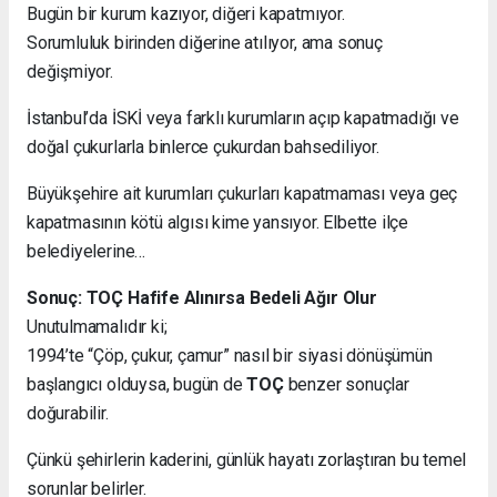
Bugün bir kurum kazıyor, diğeri kapatmıyor.
Sorumluluk birinden diğerine atılıyor, ama sonuç
değişmiyor.
İstanbul’da İSKİ veya farklı kurumların açıp kapatmadığı ve
doğal çukurlarla binlerce çukurdan bahsediliyor.
Büyükşehire ait kurumları çukurları kapatmaması veya geç
kapatmasının kötü algısı kime yansıyor. Elbette ilçe
belediyelerine…
Sonuç: TOÇ Hafife Alınırsa Bedeli Ağır Olur
Unutulmamalıdır ki;
1994’te “Çöp, çukur, çamur” nasıl bir siyasi dönüşümün
başlangıcı olduysa, bugün de
TOÇ
benzer sonuçlar
doğurabilir.
Çünkü şehirlerin kaderini, günlük hayatı zorlaştıran bu temel
sorunlar belirler.