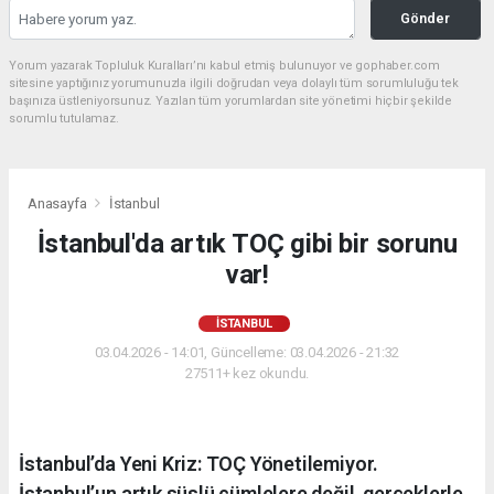
Gönder
Yorum yazarak Topluluk Kuralları’nı kabul etmiş bulunuyor ve gophaber.com
sitesine yaptığınız yorumunuzla ilgili doğrudan veya dolaylı tüm sorumluluğu tek
başınıza üstleniyorsunuz. Yazılan tüm yorumlardan site yönetimi hiçbir şekilde
sorumlu tutulamaz.
Anasayfa
İstanbul
İstanbul'da artık TOÇ gibi bir sorunu
var!
İSTANBUL
03.04.2026 - 14:01, Güncelleme: 03.04.2026 - 21:32
27511+ kez okundu.
İstanbul’da Yeni Kriz: TOÇ Yönetilemiyor.
İstanbul’un artık süslü cümlelere değil, gerçeklerle