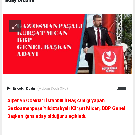
Erkek
|
Kadın
(Haberi Sesli Oku)
Alperen Ocakları İstanbul İl Başkanlığı yapan
Gaziosmanpaşa Yıldıztabyalı Kürşat Mican, BBP Genel
Başkanlığına aday olduğunu açıkladı.