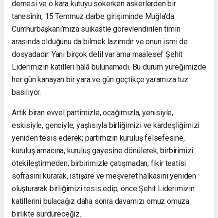
demesi ve o kara kutuyu sökerken askerlerden bir
tanesinin, 15 Temmuz darbe girişiminde Muğla’da
Cumhurbaşkanı’mıza suikastle görevlendirilen timin
arasında olduğunu da bilmek lazımdır ve onun ismi de
dosyadadır. Yani birçok delil var ama maalesef Şehit
Liderimizin katilleri hâlâ bulunamadı. Bu durum yüreğimizde
her gün kanayan bir yara ve gün geçtikçe yaramıza tuz
basılıyor.
Artık biran evvel partimizle, ocağımızla, yenisiyle,
eskisiyle, genciyle, yaşlısıyla birliğimizi ve kardeşliğimizi
yeniden tesis ederek; partimizin kuruluş felsefesine,
kuruluş amacına, kuruluş gayesine dönülerek, birbirimizi
ötekileştirmeden, birbirimizle çatışmadan, fikir teatisi
sofrasını kurarak, istişare ve meşveret halkasını yeniden
oluşturarak birliğimizi tesis edip, önce Şehit Liderimizin
katillerini bulacağız daha sonra davamızı omuz omuza
birlikte sürdüreceğiz.