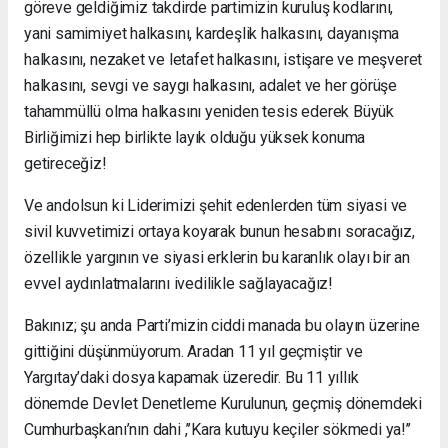
göreve geldiğimiz takdirde partimizin kuruluş kodlarını,
yani samimiyet halkasını, kardeşlik halkasını, dayanışma
halkasını, nezaket ve letafet halkasını, istişare ve meşveret
halkasını, sevgi ve saygı halkasını, adalet ve her görüşe
tahammüllü olma halkasını yeniden tesis ederek Büyük
Birliğimizi hep birlikte layık olduğu yüksek konuma
getireceğiz!
Ve andolsun ki Liderimizi şehit edenlerden tüm siyasi ve
sivil kuvvetimizi ortaya koyarak bunun hesabını soracağız,
özellikle yargının ve siyasi erklerin bu karanlık olayı bir an
evvel aydınlatmalarını ivedilikle sağlayacağız!
Bakınız; şu anda Parti’mizin ciddi manada bu olayın üzerine
gittiğini düşünmüyorum. Aradan 11 yıl geçmiştir ve
Yargıtay’daki dosya kapamak üzeredir. Bu 11 yıllık
dönemde Devlet Denetleme Kurulunun, geçmiş dönemdeki
Cumhurbaşkanı’nın dahi ,’’Kara kutuyu keçiler sökmedi ya!’’