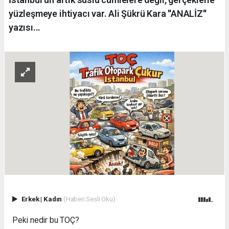
yüzleşmeye ihtiyacı var. Ali Şükrü Kara ''ANALİZ''
yazısı...
Erkek
|
Kadın
(Haberi Sesli Oku)
Peki nedir bu TOÇ?