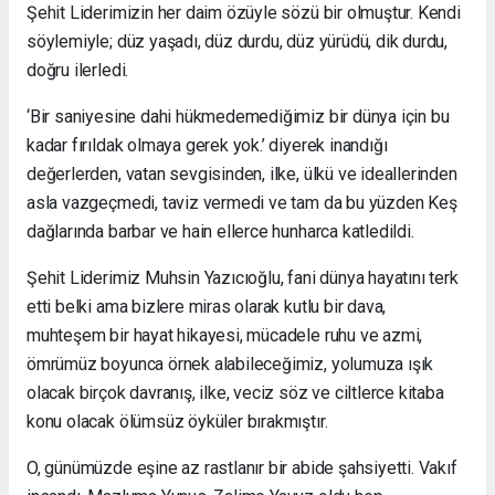
Şehit Liderimizin her daim özüyle sözü bir olmuştur. Kendi
söylemiyle; düz yaşadı, düz durdu, düz yürüdü, dik durdu,
doğru ilerledi.
‘Bir saniyesine dahi hükmedemediğimiz bir dünya için bu
kadar fırıldak olmaya gerek yok.’ diyerek inandığı
değerlerden, vatan sevgisinden, ilke, ülkü ve ideallerinden
asla vazgeçmedi, taviz vermedi ve tam da bu yüzden Keş
dağlarında barbar ve hain ellerce hunharca katledildi.
Şehit Liderimiz Muhsin Yazıcıoğlu, fani dünya hayatını terk
etti belki ama bizlere miras olarak kutlu bir dava,
muhteşem bir hayat hikayesi, mücadele ruhu ve azmi,
ömrümüz boyunca örnek alabileceğimiz, yolumuza ışık
olacak birçok davranış, ilke, veciz söz ve ciltlerce kitaba
konu olacak ölümsüz öyküler bırakmıştır.
O, günümüzde eşine az rastlanır bir abide şahsiyetti. Vakıf