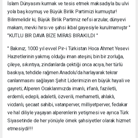
İslam Dünyasını kurmak ve tesis etmek maksadıyla bu ulvi
yola baş koymuş ve Büyük Birlik Partimizi kurmuştur!
Bilinmelidir ki; Büyük Birlik Partimiz nefsi arzular, dünyevi
makam, mevki hırsı ve şahsi ikbal gayesiyle kurulmamıştır "
"KUTLU BİR DAVA BİZE MİRAS BIRAKILDI "
" Bakınız; 1000 yıl evvel Pir-i Türkistan Hoca Ahmet Yesevi
Hazretlerinin yakmış olduğu iman ateşini, bin bir zorluğa,
çileye, sıkıntıya, zindanlarda çektiği onca acıya, her türlü
baskıya, tehdide rağmen Anadolu’da harlayarak tekrar
canlanmasını sağlayan Şehit Liderimizin en büyük hayali ve
gayreti; Alperen Ocaklarımızda imanlı, irfanlı, faziletli,
erdemli, edepli, adaletli, özverili, merhametli, ahlaklı,
vicdanlı, şecaat sahibi, vatanperver, milliyetperver, fedakar
ve hal diliyle yaşayan alperenlerin yetişmesi ve ayrıca Türk
Siyasetinde de her yönüyle örnek şahsiyetler olarak hizmet
etmesiydi!!!