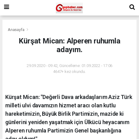
Anasayfa
Kürşat Mican: Alperen ruhumla
adayım.
29.09.2020 - 09:42, Güncelleme: 01.09.2022 - 17:06
4647+ kez okundu.
Kürşat Mican: "Değerli Dava arkadaşlarım Aziz Türk
milleti ulvi davamızın hizmet aracı olan kutlu
hareketimizin, Büyük Birlik Partimizin, mazide ki
günlerini yeniden yaşatmak için Ülkücü heyacanım
Alperen ruhumla Partimizin Genel başkanlığına
aday oldum!"