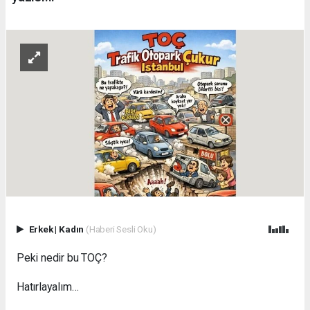
Erkek
|
Kadın
(Haberi Sesli Oku)
Peki nedir bu TOÇ?
Hatırlayalım…