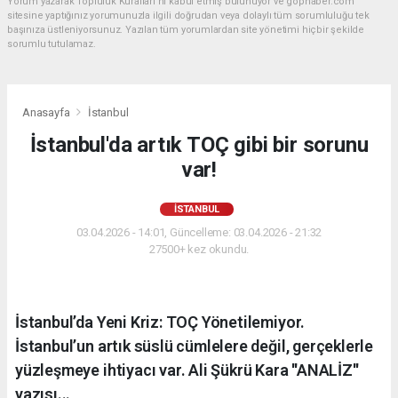
Yorum yazarak Topluluk Kuralları’nı kabul etmiş bulunuyor ve gophaber.com
sitesine yaptığınız yorumunuzla ilgili doğrudan veya dolaylı tüm sorumluluğu tek
başınıza üstleniyorsunuz. Yazılan tüm yorumlardan site yönetimi hiçbir şekilde
sorumlu tutulamaz.
Anasayfa
İstanbul
İstanbul'da artık TOÇ gibi bir sorunu
var!
İSTANBUL
03.04.2026 - 14:01, Güncelleme: 03.04.2026 - 21:32
27500+ kez okundu.
İstanbul’da Yeni Kriz: TOÇ Yönetilemiyor.
İstanbul’un artık süslü cümlelere değil, gerçeklerle
yüzleşmeye ihtiyacı var. Ali Şükrü Kara ''ANALİZ''
yazısı...