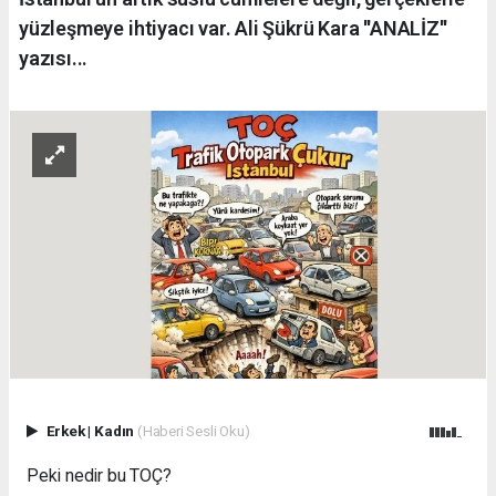
yüzleşmeye ihtiyacı var. Ali Şükrü Kara ''ANALİZ''
yazısı...
Erkek
|
Kadın
(Haberi Sesli Oku)
Peki nedir bu TOÇ?