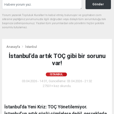
Gönder
Yorum yazarak Topluluk Kuralları’nı kabul etmiş bulunuyor ve gophaber.com
sitesine yaptığınız yorumunuzla ilgili doğrudan veya dolaylı tüm sorumluluğu tek
başınıza üstleniyorsunuz. Yazılan tüm yorumlardan site yönetimi hiçbir şekilde
sorumlu tutulamaz.
Anasayfa
İstanbul
İstanbul'da artık TOÇ gibi bir sorunu
var!
İSTANBUL
03.04.2026 - 14:01, Güncelleme: 03.04.2026 - 21:32
27501+ kez okundu.
İstanbul’da Yeni Kriz: TOÇ Yönetilemiyor.
İstanbul’un artık süslü cümlelere değil, gerçeklerle