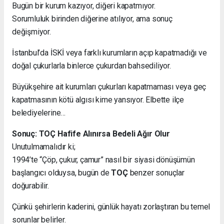
Bugün bir kurum kazıyor, diğeri kapatmıyor.
Sorumluluk birinden diğerine atılıyor, ama sonuç
değişmiyor.
İstanbul’da İSKİ veya farklı kurumların açıp kapatmadığı ve
doğal çukurlarla binlerce çukurdan bahsediliyor.
Büyükşehire ait kurumları çukurları kapatmaması veya geç
kapatmasının kötü algısı kime yansıyor. Elbette ilçe
belediyelerine…
Sonuç: TOÇ Hafife Alınırsa Bedeli Ağır Olur
Unutulmamalıdır ki;
1994’te “Çöp, çukur, çamur” nasıl bir siyasi dönüşümün
başlangıcı olduysa, bugün de
TOÇ
benzer sonuçlar
doğurabilir.
Çünkü şehirlerin kaderini, günlük hayatı zorlaştıran bu temel
sorunlar belirler.