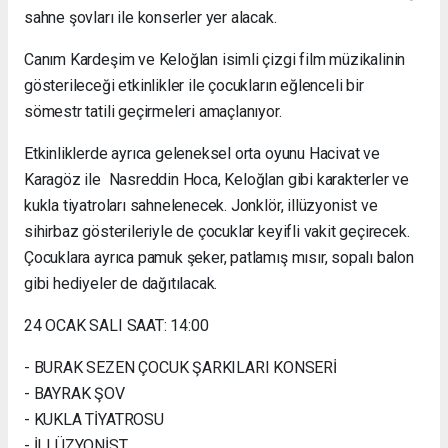
sahne şovları ile konserler yer alacak.
Canım Kardeşim ve Keloğlan isimli çizgi film müzikalinin
gösterileceği etkinlikler ile çocukların eğlenceli bir
sömestr tatili geçirmeleri amaçlanıyor.
Etkinliklerde ayrıca geleneksel orta oyunu Hacivat ve
Karagöz ile Nasreddin Hoca, Keloğlan gibi karakterler ve
kukla tiyatroları sahnelenecek. Jonklör, illüzyonist ve
sihirbaz gösterileriyle de çocuklar keyifli vakit geçirecek.
Çocuklara ayrıca pamuk şeker, patlamış mısır, sopalı balon
gibi hediyeler de dağıtılacak.
24 OCAK SALI SAAT: 14:00
- BURAK SEZEN ÇOCUK ŞARKILARI KONSERİ
- BAYRAK ŞOV
- KUKLA TİYATROSU
- İLLÜZYONİST