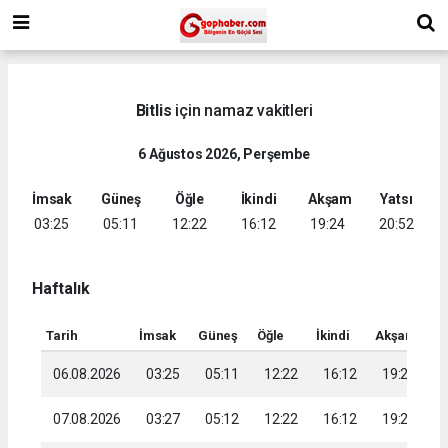
Bitlis
için namaz vakitleri
6 Ağustos 2026, Perşembe
İmsak
Güneş
Öğle
İkindi
Akşam
Yatsı
03:25
05:11
12:22
16:12
19:24
20:52
Haftalık
Tarih
İmsak
Güneş
Öğle
İkindi
Akşam
Ya
06.08.2026
03:25
05:11
12:22
16:12
19:24
2
07.08.2026
03:27
05:12
12:22
16:12
19:22
2