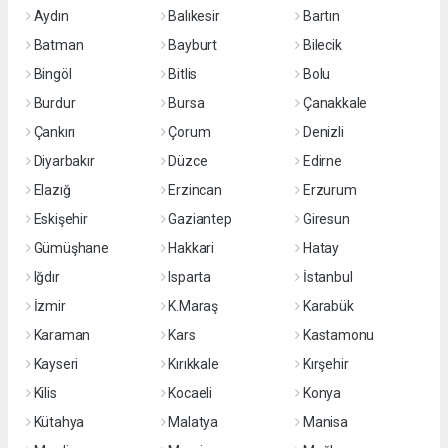
Aydın
Balıkesir
Bartın
Batman
Bayburt
Bilecik
Bingöl
Bitlis
Bolu
Burdur
Bursa
Çanakkale
Çankırı
Çorum
Denizli
Diyarbakır
Düzce
Edirne
Elazığ
Erzincan
Erzurum
Eskişehir
Gaziantep
Giresun
Gümüşhane
Hakkari
Hatay
Iğdır
Isparta
İstanbul
İzmir
K.Maraş
Karabük
Karaman
Kars
Kastamonu
Kayseri
Kırıkkale
Kırşehir
Kilis
Kocaeli
Konya
Kütahya
Malatya
Manisa