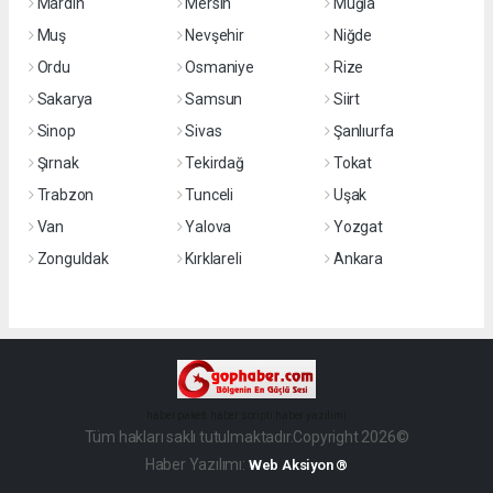
Mardin
Mersin
Muğla
Muş
Nevşehir
Niğde
Ordu
Osmaniye
Rize
Sakarya
Samsun
Siirt
Sinop
Sivas
Şanlıurfa
Şırnak
Tekirdağ
Tokat
Trabzon
Tunceli
Uşak
Van
Yalova
Yozgat
Zonguldak
Kırklareli
Ankara
haber paketi
haber scripti
haber yazılımı
Tüm hakları saklı tutulmaktadır.Copyright 2026©
Haber Yazılımı:
Web Aksiyon ®