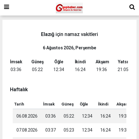
Elazığ
için namaz vakitleri
6 Ağustos 2026, Perşembe
İmsak
Güneş
Öğle
İkindi
Akşam
Yatsı
03:36
05:22
12:34
16:24
19:36
21:05
Haftalık
Tarih
İmsak
Güneş
Öğle
İkindi
Akşam
Ya
06.08.2026
03:36
05:22
12:34
16:24
19:36
2
07.08.2026
03:37
05:23
12:34
16:24
19:35
2