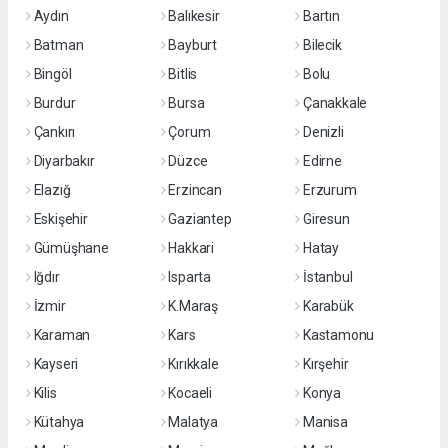
Aydın
Balıkesir
Bartın
Batman
Bayburt
Bilecik
Bingöl
Bitlis
Bolu
Burdur
Bursa
Çanakkale
Çankırı
Çorum
Denizli
Diyarbakır
Düzce
Edirne
Elazığ
Erzincan
Erzurum
Eskişehir
Gaziantep
Giresun
Gümüşhane
Hakkari
Hatay
Iğdır
Isparta
İstanbul
İzmir
K.Maraş
Karabük
Karaman
Kars
Kastamonu
Kayseri
Kırıkkale
Kırşehir
Kilis
Kocaeli
Konya
Kütahya
Malatya
Manisa