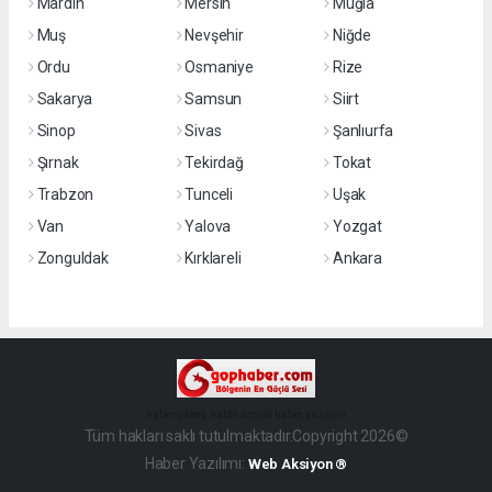
Mardin
Mersin
Muğla
Muş
Nevşehir
Niğde
Ordu
Osmaniye
Rize
Sakarya
Samsun
Siirt
Sinop
Sivas
Şanlıurfa
Şırnak
Tekirdağ
Tokat
Trabzon
Tunceli
Uşak
Van
Yalova
Yozgat
Zonguldak
Kırklareli
Ankara
haber paketi
haber scripti
haber yazılımı
Tüm hakları saklı tutulmaktadır.Copyright 2026©
Haber Yazılımı:
Web Aksiyon ®