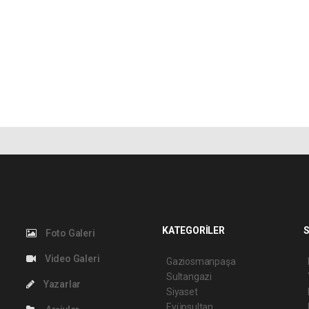
KATEGORİLER
S
Foto Galeri
Video Galeri
Gaziosmanpaşa
Sultangazi
Yazarlar
Siyaset
Eyüpsultan