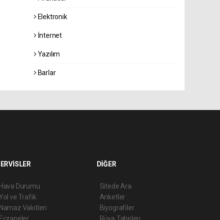
Elektronik
İnternet
Yazılım
Barlar
ERVİSLER
DİĞER
Hava Durumu
Sitede Ara
Yol ve Trafik
Anketler
Namaz Vakitleri
Biyografiler
Eczaneler
Rüya Tabirleri