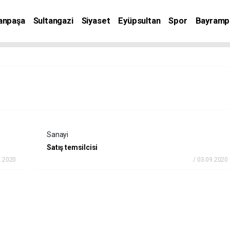
anpaşa
Sultangazi
Siyaset
Eyüpsultan
Spor
Bayramp
Sanayi
Satış temsilcisi
9.2020
/ 03.09.2020