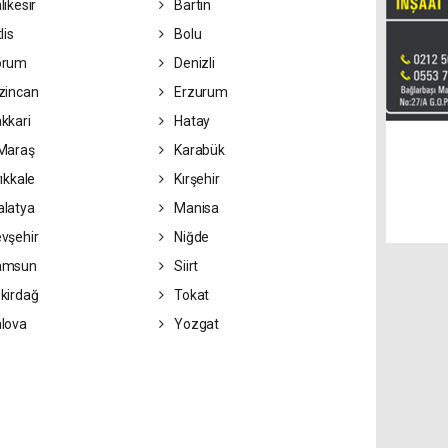
lıkesir
Bartın
lis
Bolu
orum
Denizli
zincan
Erzurum
kkari
Hatay
Maraş
Karabük
ıkkale
Kırşehir
latya
Manisa
vşehir
Niğde
amsun
Siirt
kirdağ
Tokat
lova
Yozgat