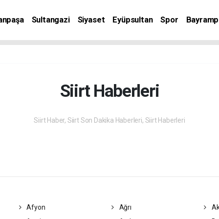
anpaşa
Sultangazi
Siyaset
Eyüpsultan
Spor
Bayramp
Siirt Haberleri
Siirt Haber, Siirt Son Dakika Haberleri, Siirt Haberleri
Afyon
Ağrı
Ak