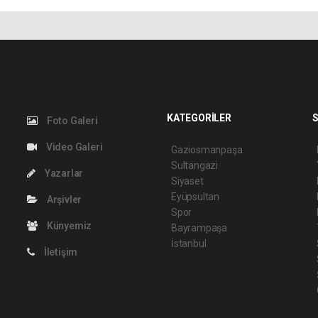
KATEGORİLER
S
Foto Galeri
Video Galeri
Gaziosmanpaşa
Sultangazi
Yazarlar
Siyaset
Eyüpsultan
Arşivler
Spor
Künyemiz
Bayrampaşa
İstanbul
İletişim