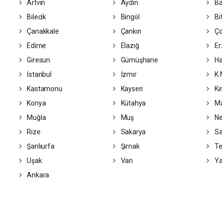
Artvin
Aydın
Ba
Bilecik
Bingöl
Bit
Çanakkale
Çankırı
Ç
Edirne
Elazığ
Er
Giresun
Gümüşhane
Ha
İstanbul
İzmir
K.
Kastamonu
Kayseri
Kır
Konya
Kütahya
Ma
Muğla
Muş
Ne
Rize
Sakarya
S
Şanlıurfa
Şırnak
Te
Uşak
Van
Ya
Ankara