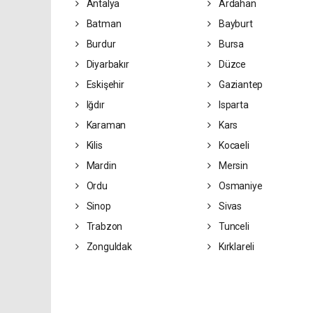
Antalya
Ardahan
Batman
Bayburt
Burdur
Bursa
Diyarbakır
Düzce
Eskişehir
Gaziantep
Iğdır
Isparta
Karaman
Kars
Kilis
Kocaeli
Mardin
Mersin
Ordu
Osmaniye
Sinop
Sivas
Trabzon
Tunceli
Zonguldak
Kırklareli