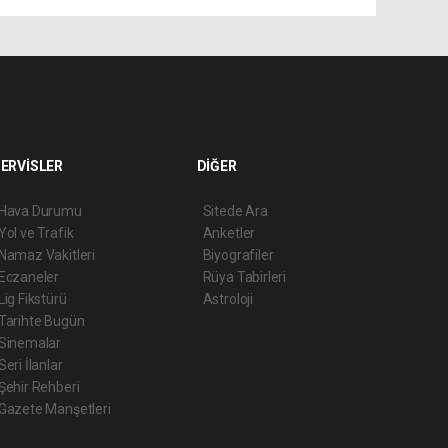
ERVİSLER
DİĞER
Hava Durumu
Sitede Ara
Yol ve Trafik
Anketler
Namaz Vakitleri
Biyografiler
Eczaneler
Rüya Tabirleri
Lig Fikstürü
Astroloji
Tarihte Bugün
Sinemalar
Seri İlanlar
Şehir Rehberi
Gazete Manşetleri