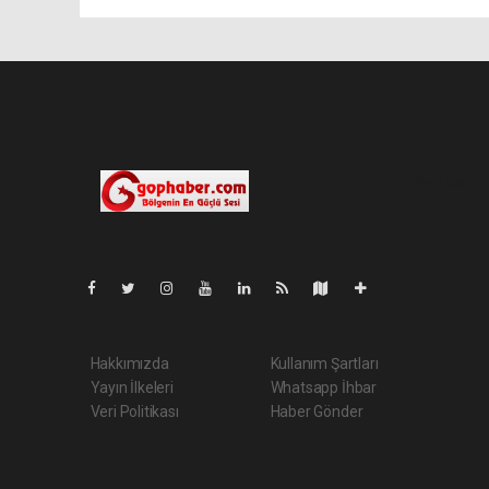
Pro-0.038
Hakkımızda
Kullanım Şartları
Yayın İlkeleri
Whatsapp İhbar
Veri Politikası
Haber Gönder