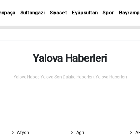
anpaşa
Sultangazi
Siyaset
Eyüpsultan
Spor
Bayramp
Yalova Haberleri
Yalova Haber, Yalova Son Dakika Haberleri, Yalova Haberleri
Afyon
Ağrı
Ak