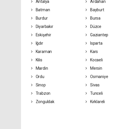
Antalya
Ardahan
Batman
Bayburt
Burdur
Bursa
Diyarbakır
Düzce
Eskişehir
Gaziantep
Iğdır
Isparta
Karaman
Kars
Kilis
Kocaeli
Mardin
Mersin
Ordu
Osmaniye
Sinop
Sivas
Trabzon
Tunceli
Zonguldak
Kırklareli