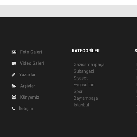
KATEGORİLER
S
Foto Galeri
Video Galeri
Gaziosmanpaşa
Sultangazi
Yazarlar
Siyaset
Eyüpsultan
Arşivler
Spor
Künyemiz
Bayrampaşa
İstanbul
İletişim