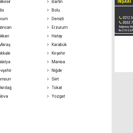
lıkesir
Bartın
lis
Bolu
orum
Denizli
zincan
Erzurum
kkari
Hatay
Maraş
Karabük
ıkkale
Kırşehir
latya
Manisa
vşehir
Niğde
amsun
Siirt
kirdağ
Tokat
lova
Yozgat