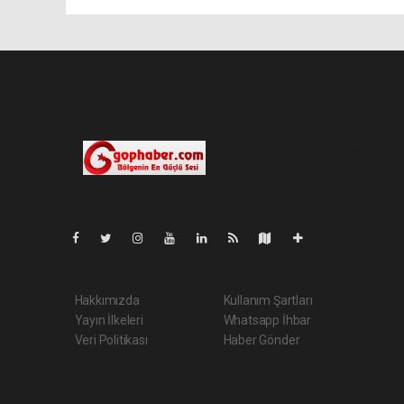
Pro-0.061
Hakkımızda
Kullanım Şartları
Yayın İlkeleri
Whatsapp İhbar
Veri Politikası
Haber Gönder