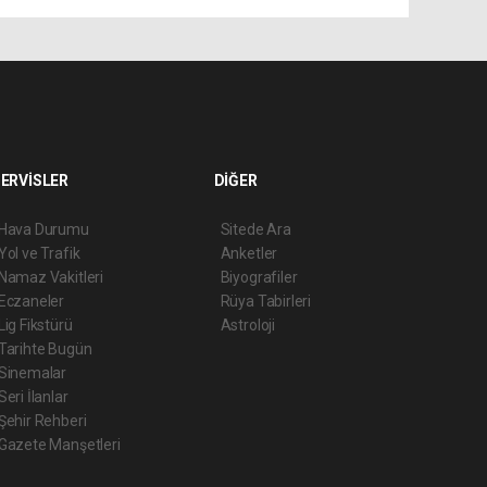
ERVİSLER
DİĞER
Hava Durumu
Sitede Ara
Yol ve Trafik
Anketler
Namaz Vakitleri
Biyografiler
Eczaneler
Rüya Tabirleri
Lig Fikstürü
Astroloji
Tarihte Bugün
Sinemalar
Seri İlanlar
Şehir Rehberi
Gazete Manşetleri