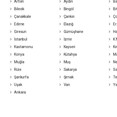
Artvin
Aydın
Ba
Bilecik
Bingöl
Bit
Çanakkale
Çankırı
Ç
Edirne
Elazığ
Er
Giresun
Gümüşhane
Ha
İstanbul
İzmir
K.
Kastamonu
Kayseri
Kır
Konya
Kütahya
Ma
Muğla
Muş
Ne
Rize
Sakarya
S
Şanlıurfa
Şırnak
Te
Uşak
Van
Ya
Ankara