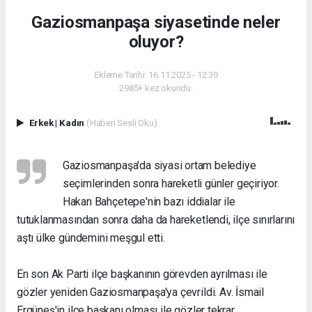
Gaziosmanpaşa siyasetinde neler
oluyor?
Ekleme Tarihi: 16.11.2025 - 12:39
2985+ kez okundu.
Erkek
|
Kadın
(Haberi Sesli Oku)
Gaziosmanpaşa'da siyasi ortam belediye
seçimlerinden sonra hareketli günler geçiriyor.
Hakan Bahçetepe'nin bazı iddialar ile
tutuklanmasından sonra daha da hareketlendi, ilçe sınırlarını
aştı ülke gündemini meşgul etti.
En son Ak Parti ilçe başkanının görevden ayrılması ile
gözler yeniden Gaziosmanpaşa'ya çevrildi. Av. İsmail
Ergüneş'in ilçe başkanı olması ile
gözler tekrar