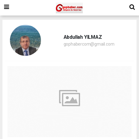
Abdullah YILMAZ
gophabercom@gmail.com