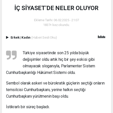
İÇ SİYASET'DE NELER OLUYOR
Ekleme Tarihi: 06.02.2025 - 21:07
1837+ kez okundu.
Erkek
|
Kadın
(Haberi Sesli Oku)
Türkiye siyasetinde son 25 yılda büyük
değişimler oldu artık hiç bir şey eskisi gibi
olmayacak sloganıyla, Parlamenter Sistem
Cumhurbaşkanlığı Hükümet Sistemi oldu.
Sembol olarak askeri ve bürokratik güçlerin seçtiği onların
temsilcisi Cumhurbaşkanı, yerine halkın seçtiği
Cumhurbaşkanı yürütmenin başı oldu.
İstikrarlı bir süreç başladı.