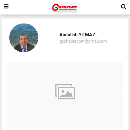
Abdullah YILMAZ
gophabercom@gmail.com