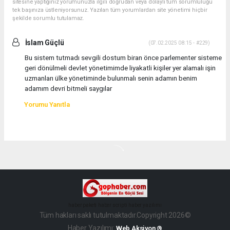
sitesine yaptığınız yorumunuzla ilgili doğrudan veya dolaylı tüm sorumluluğu
tek başınıza üstleniyorsunuz. Yazılan tüm yorumlardan site yönetimi hiçbir
şekilde sorumlu tutulamaz.
İslam Güçlü
(07.02.2025 08:15 - #229)
Bu sistem tutmadı sevgili dostum biran önce parlementer sisteme
geri dönülmeli devlet yönetimimde liyakatli kişiler yer alamalı işin
uzmanları ülke yönetiminde bulunmalı senin adamın benim
adamım devri bitmeli saygılar
Yorumu Yanıtla
haber paketi
haber scripti
haber yazılımı
Tüm hakları saklı tutulmaktadır.Copyright 2026©
Haber Yazılımı:
Web Aksiyon ®