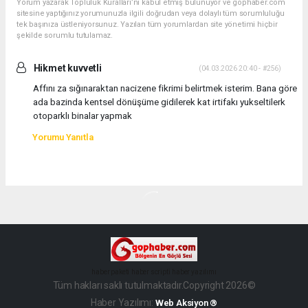
Yorum yazarak Topluluk Kuralları’nı kabul etmiş bulunuyor ve gophaber.com
sitesine yaptığınız yorumunuzla ilgili doğrudan veya dolaylı tüm sorumluluğu
tek başınıza üstleniyorsunuz. Yazılan tüm yorumlardan site yönetimi hiçbir
şekilde sorumlu tutulamaz.
Hikmet kuvvetli
(04.03.2026 20:40 - #256)
Affını za sığınaraktan nacizene fikrimi belirtmek isterim. Bana göre
ada bazinda kentsel dönüşüme gidilerek kat irtifakı yukseltilerk
otoparklı binalar yapmak
Yorumu Yanıtla
haber paketi
haber scripti
haber yazılımı
Tüm hakları saklı tutulmaktadır.Copyright 2026©
Haber Yazılımı:
Web Aksiyon ®