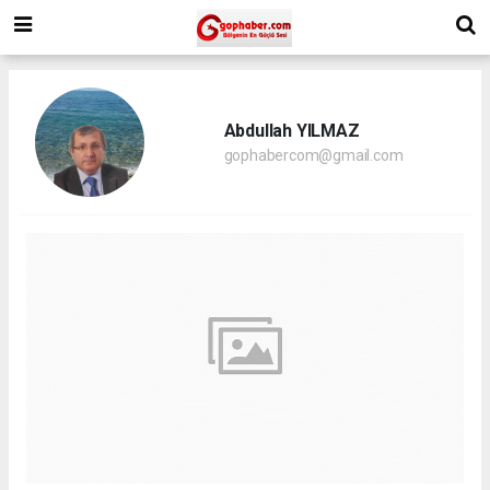
Abdullah YILMAZ
gophabercom@gmail.com