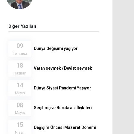
Diğer Yazıları
09
Dünya değişimi yaşıyor.
Temmuz
18
Vatan sevmek / Devlet sevmek
Haziran
14
Dünya Siyasi Pandemi Yaşıyor
Mayıs
08
Seçilmiş ve Bürokrasi İlişkileri
Mayıs
15
Değişim Öncesi Mazeret Dönemi
Nisan