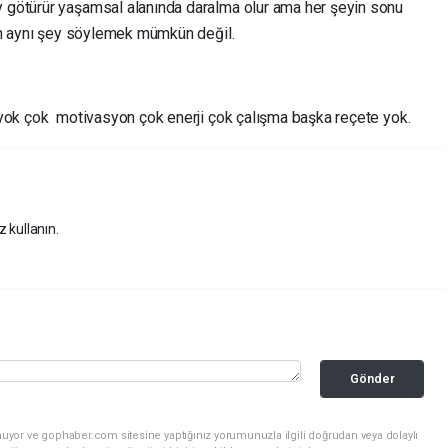
götürür yaşamsal alanında daralma olur ama her şeyin sonu
in aynı şey söylemek mümkün değil.
 yok çok motivasyon çok enerji çok çalışma başka reçete yok.
z kullanın.
Gönder
nuyor ve gophaber.com sitesine yaptığınız yorumunuzla ilgili doğrudan veya dolaylı