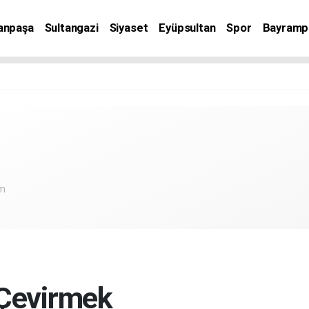
anpaşa
Sultangazi
Siyaset
Eyüpsultan
Spor
Bayramp
om
 Çevirmek