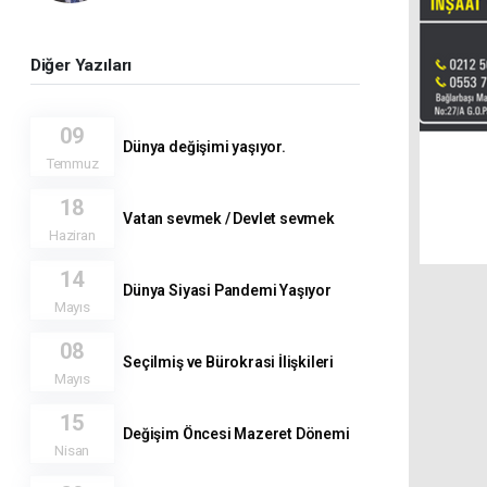
Diğer Yazıları
09
Dünya değişimi yaşıyor.
Temmuz
18
Vatan sevmek / Devlet sevmek
Haziran
14
Dünya Siyasi Pandemi Yaşıyor
Mayıs
08
Seçilmiş ve Bürokrasi İlişkileri
Mayıs
15
Değişim Öncesi Mazeret Dönemi
Nisan