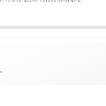
an tüm yorumlardan site yönetimi hiçbir şekilde sorumlu tutulamaz.
om