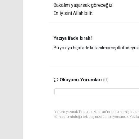
Bakalım yaşarsak göreceğiz.
En iyisini Allah bilir.
Yazıya ifade bırak !
Bu yazıya hiç ifade kullanılmamış ilk ifadeyi si
Okuyucu Yorumları
(0)
Yorum yazarak Topluluk Kuralları’nı kabul etmiş bulu
tüm sorumluluğu tek başınıza üstleniyorsunuz. Yazıl