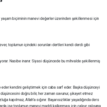
yaşam biçiminin manevi değerler üzerinden şekillenmesi için
ever, toplumun içindeki sorunları dertleri kendi derdi gibi
a yorar. Nasibe inanır. Siyasi düşüncede bu mihvalde şekillenmiş
 eder kendini geliştirmek için caba sarf eder. Başka düşünceyi
düşüncesini doğru bilir, her zaman savunur, şikayet etmez
uğa kapılmaz, Allah'a sığınır. Başarısızlıklar yaşadığında ders
idarda ise toplumun manevi maddi kalkınması için çalışır çalışana