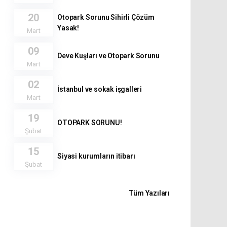
20
Otopark Sorunu Sihirli Çözüm
Yasak!
Mart
09
Deve Kuşları ve Otopark Sorunu
Mart
02
İstanbul ve sokak işgalleri
Mart
19
OTOPARK SORUNU!
Şubat
15
Siyasi kurumların itibarı
Şubat
Tüm Yazıları