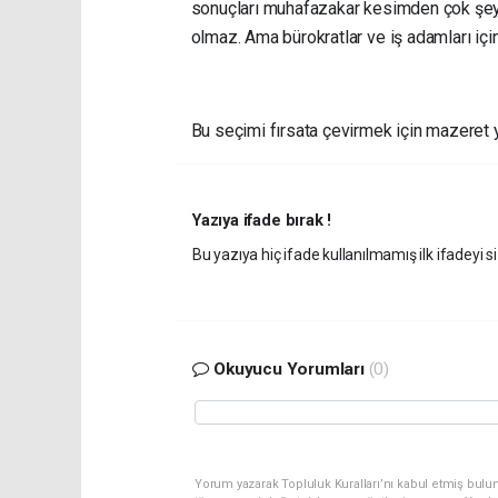
sonuçları muhafazakar kesimden çok şey 
olmaz. Ama bürokratlar ve iş adamları iç
Bu seçimi fırsata çevirmek için mazeret
Yazıya ifade bırak !
Bu yazıya hiç ifade kullanılmamış ilk ifadeyi si
Okuyucu Yorumları
(0)
Yorum yazarak Topluluk Kuralları’nı kabul etmiş bulu