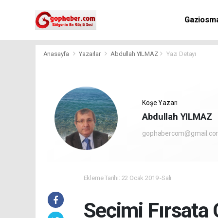
Gaziosm
Anasayfa
Yazarlar
Abdullah YILMAZ
Yazı Detayı
Köşe Yazarı
Abdullah YILMAZ
gophabercom@gmail.c
Ekleme Tarihi: 22 Ocak 2019 -Salı
Seçimi Fırsata