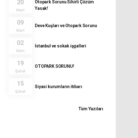
20
Otopark Sorunu Sihirli Çözüm
Yasak!
Mart
09
Deve Kuşları ve Otopark Sorunu
Mart
02
İstanbul ve sokak işgalleri
Mart
19
OTOPARK SORUNU!
Şubat
15
Siyasi kurumların itibarı
Şubat
Tüm Yazıları