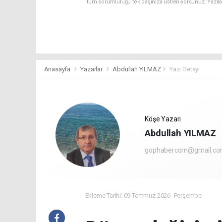
tüm sorumluluğu tek başınıza üstleniyorsunuz. Yazıl
Anasayfa
Yazarlar
Abdullah YILMAZ
Yazı Detayı
Köşe Yazarı
Abdullah YILMAZ
gophabercom@gmail.c
Ekleme Tarihi: 09 Temmuz 2026 -Perşembe