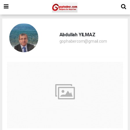
Abdullah YILMAZ
gophabercom@gmail.com