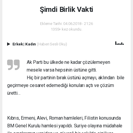
Şimdi Birlik Vakti
Ekleme Tarihi: 04.06.2018 - 21:26
1355+ kez okundu.
Erkek
|
Kadın
(Haberi Sesli Oku)
Ak Parti bu ülkede ne kadar çözülemeyen
mesele varsa hepsinin üstüne gitti.
Hiç bir partinin bırak üstünü açmayı, aklından bile
geçirmeye cesaret edemediği konuları açtı ve çözüm
üretti…
Kıbrıs, Ermeni, Alevi, Roman hamleleri, Filistin konusunda
BM Genel Kurulu hamlesi yapıldı. Suriye olayına müdahale