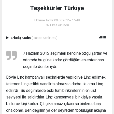
Teşekkürler Türkiye
Ekleme Tarihi: 09.06.2015 - 15:48
532+ kez okundu.
Erkek
|
Kadın
(Haberi Sesli Oku)
7 Haziran 2015 seçimleri kendine özgü şartlar ve
ortamda bu güne kadar gördüğüm en enterasan
seçimlerden biriydi.
Böyle Linç kampanyalı seçimlerde yapıldı ve Linç edilmek
istemen Linç edildi sandıkta olmazsa darbe ile ama Linç
edilirdi. Bu seçimlerde eski tüm birikimlerinin en üst
seviyesi ile saldırdılar. Linç kampanyası bir kişiye yapılır,
binlerce kişi korkar. Çıt çıkaramaz çıkarırsa binlerce baş
ona döner. Ben değilim ya der seyreden topluluğun akışına