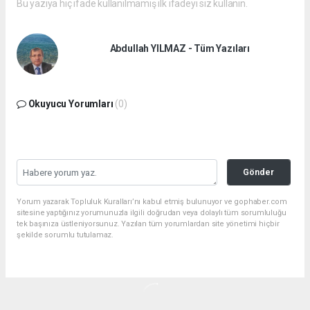
Bu yazıya hiç ifade kullanılmamış ilk ifadeyi siz kullanın.
Abdullah YILMAZ - Tüm Yazıları
Okuyucu Yorumları
(0)
Gönder
Yorum yazarak Topluluk Kuralları’nı kabul etmiş bulunuyor ve gophaber.com
sitesine yaptığınız yorumunuzla ilgili doğrudan veya dolaylı tüm sorumluluğu
tek başınıza üstleniyorsunuz. Yazılan tüm yorumlardan site yönetimi hiçbir
şekilde sorumlu tutulamaz.