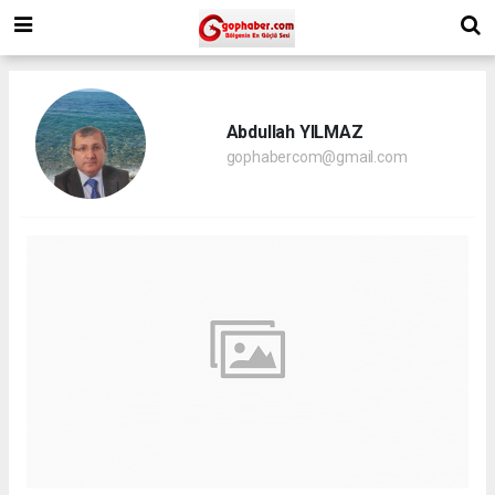
Abdullah YILMAZ
gophabercom@gmail.com