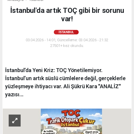
İstanbul'da artık TOÇ gibi bir sorunu
var!
İSTANBUL
03.04.2026 - 14:01, Güncelleme: 03.04.2026 - 21:32
27501+ kez okundu.
İstanbul’da Yeni Kriz: TOÇ Yönetilemiyor.
İstanbul’un artık süslü cümlelere değil, gerçeklerle
yüzleşmeye ihtiyacı var. Ali Şükrü Kara ''ANALİZ''
yazısı...