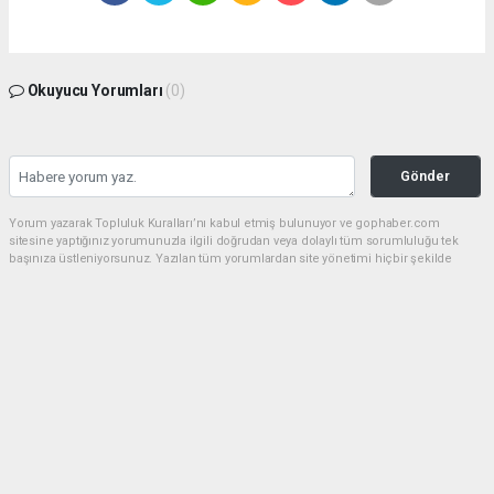
Okuyucu Yorumları
(0)
Gönder
Yorum yazarak Topluluk Kuralları’nı kabul etmiş bulunuyor ve gophaber.com
sitesine yaptığınız yorumunuzla ilgili doğrudan veya dolaylı tüm sorumluluğu tek
başınıza üstleniyorsunuz. Yazılan tüm yorumlardan site yönetimi hiçbir şekilde
sorumlu tutulamaz.
haber paketi
haber scripti
haber yazılımı
Tüm hakları saklı tutulmaktadır.Copyright 2026©
Haber Yazılımı:
Web Aksiyon ®