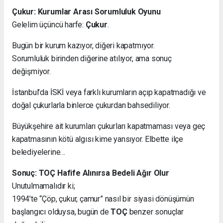
Çukur: Kurumlar Arası Sorumluluk Oyunu
Gelelim üçüncü harfe:
Çukur
.
Bugün bir kurum kazıyor, diğeri kapatmıyor.
Sorumluluk birinden diğerine atılıyor, ama sonuç
değişmiyor.
İstanbul’da İSKİ veya farklı kurumların açıp kapatmadığı ve
doğal çukurlarla binlerce çukurdan bahsediliyor.
Büyükşehire ait kurumları çukurları kapatmaması veya geç
kapatmasının kötü algısı kime yansıyor. Elbette ilçe
belediyelerine…
Sonuç: TOÇ Hafife Alınırsa Bedeli Ağır Olur
Unutulmamalıdır ki;
1994’te “Çöp, çukur, çamur” nasıl bir siyasi dönüşümün
başlangıcı olduysa, bugün de
TOÇ
benzer sonuçlar