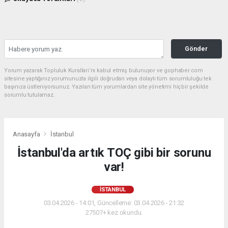
Gönder
Yorum yazarak Topluluk Kuralları’nı kabul etmiş bulunuyor ve gophaber.com
sitesine yaptığınız yorumunuzla ilgili doğrudan veya dolaylı tüm sorumluluğu tek
başınıza üstleniyorsunuz. Yazılan tüm yorumlardan site yönetimi hiçbir şekilde
sorumlu tutulamaz.
Anasayfa
İstanbul
İstanbul'da artık TOÇ gibi bir sorunu
var!
İSTANBUL
03.04.2026 - 14:01, Güncelleme: 03.04.2026 - 21:32
27507+ kez okundu.