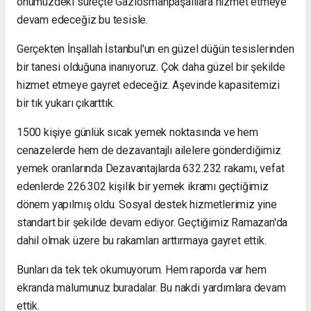
önümüzdeki süreçte Gaziosmanpaşalılara hizmet etmeye
devam edeceğiz bu tesisle.
Gerçekten İnşallah İstanbul'un en güzel düğün tesislerinden
bir tanesi olduğuna inanıyoruz. Çok daha güzel bir şekilde
hizmet etmeye gayret edeceğiz. Aşevinde kapasitemizi
bir tık yukarı çıkarttık.
1500 kişiye günlük sıcak yemek noktasında ve hem
cenazelerde hem de dezavantajlı ailelere gönderdiğimiz
yemek oranlarında Dezavantajlarda 632.232 rakamı, vefat
edenlerde 226.302 kişilik bir yemek ikramı geçtiğimiz
dönem yapılmış oldu. Sosyal destek hizmetlerimiz yine
standart bir şekilde devam ediyor. Geçtiğimiz Ramazan'da
dahil olmak üzere bu rakamları arttırmaya gayret ettik.
Bunları da tek tek okumuyorum. Hem raporda var hem
ekranda malumunuz buradalar. Bu nakdi yardımlara devam
ettik.