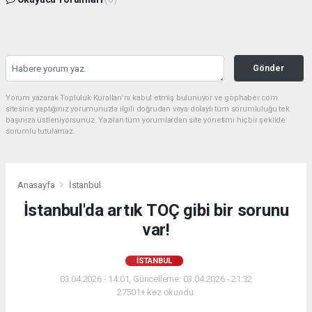
Gönder
Yorum yazarak Topluluk Kuralları’nı kabul etmiş bulunuyor ve gophaber.com
sitesine yaptığınız yorumunuzla ilgili doğrudan veya dolaylı tüm sorumluluğu tek
başınıza üstleniyorsunuz. Yazılan tüm yorumlardan site yönetimi hiçbir şekilde
sorumlu tutulamaz.
Anasayfa
İstanbul
İstanbul'da artık TOÇ gibi bir sorunu
var!
İSTANBUL
03.04.2026 - 14:01, Güncelleme: 03.04.2026 - 21:32
27501+ kez okundu.