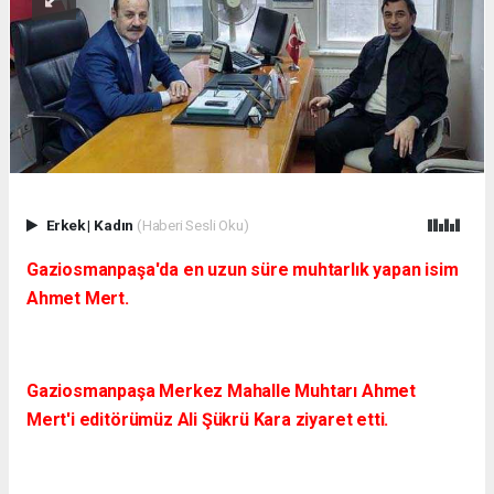
Erkek
|
Kadın
(Haberi Sesli Oku)
Gaziosmanpaşa'da en uzun süre muhtarlık yapan isim
Ahmet Mert.
Gaziosmanpaşa Merkez Mahalle Muhtarı Ahmet
Mert'i editörümüz Ali Şükrü Kara ziyaret etti.