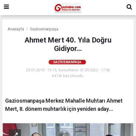
Anasayfa
Gaziosmanpaşa
Ahmet Mert 40. Yıla Doğru
Gidiyor...
GAZIOSMANPAŞA
23.01.2019 - 19:15, Güncelleme: 01.09.2022 - 17:06
6474+ kez okundu.
Gaziosmanpaşa Merkez Mahalle Muhtarı Ahmet
Mert, 8. dönem muhtarlık için yeniden aday...