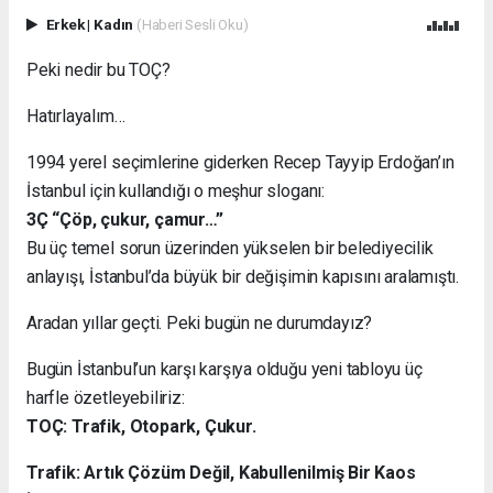
Erkek
|
Kadın
(Haberi Sesli Oku)
Peki nedir bu TOÇ?
Hatırlayalım…
1994 yerel seçimlerine giderken Recep Tayyip Erdoğan’ın
İstanbul için kullandığı o meşhur sloganı:
3Ç “Çöp, çukur, çamur…”
Bu üç temel sorun üzerinden yükselen bir belediyecilik
anlayışı, İstanbul’da büyük bir değişimin kapısını aralamıştı.
Aradan yıllar geçti. Peki bugün ne durumdayız?
Bugün İstanbul’un karşı karşıya olduğu yeni tabloyu üç
harfle özetleyebiliriz:
TOÇ: Trafik, Otopark, Çukur.
Trafik: Artık Çözüm Değil, Kabullenilmiş Bir Kaos