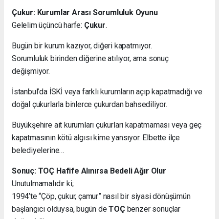
Çukur: Kurumlar Arası Sorumluluk Oyunu
Gelelim üçüncü harfe:
Çukur
.
Bugün bir kurum kazıyor, diğeri kapatmıyor.
Sorumluluk birinden diğerine atılıyor, ama sonuç
değişmiyor.
İstanbul’da İSKİ veya farklı kurumların açıp kapatmadığı ve
doğal çukurlarla binlerce çukurdan bahsediliyor.
Büyükşehire ait kurumları çukurları kapatmaması veya geç
kapatmasının kötü algısı kime yansıyor. Elbette ilçe
belediyelerine…
Sonuç: TOÇ Hafife Alınırsa Bedeli Ağır Olur
Unutulmamalıdır ki;
1994’te “Çöp, çukur, çamur” nasıl bir siyasi dönüşümün
başlangıcı olduysa, bugün de
TOÇ
benzer sonuçlar