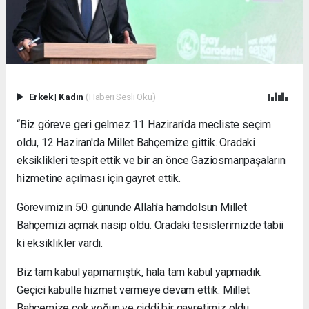
Erkek
|
Kadın
(Haberi Sesli Oku)
“Biz göreve geri gelmez 11 Haziran'da mecliste seçim
oldu, 12 Haziran'da Millet Bahçemize gittik. Oradaki
eksiklikleri tespit ettik ve bir an önce Gaziosmanpaşaların
hizmetine açılması için gayret ettik.
Görevimizin 50. gününde Allah'a hamdolsun Millet
Bahçemizi açmak nasip oldu. Oradaki tesislerimizde tabii
ki eksiklikler vardı.
Biz tam kabul yapmamıştık, hala tam kabul yapmadık.
Geçici kabulle hizmet vermeye devam ettik. Millet
Bahçemize çok yoğun ve ciddi bir gayretimiz oldu.