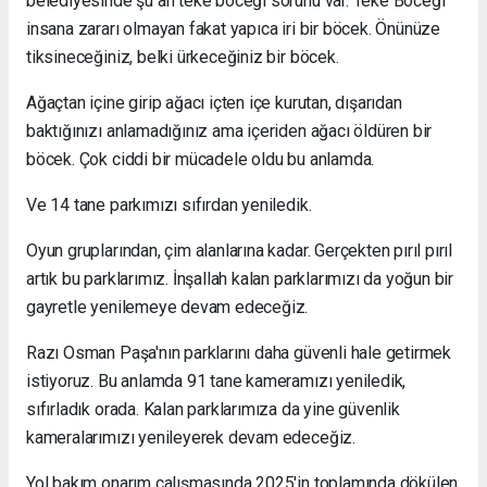
belediyesinde şu an teke böceği sorunu var. Teke Böceği
insana zararı olmayan fakat yapıca iri bir böcek. Önünüze
tiksineceğiniz, belki ürkeceğiniz bir böcek.
Ağaçtan içine girip ağacı içten içe kurutan, dışarıdan
baktığınızı anlamadığınız ama içeriden ağacı öldüren bir
böcek. Çok ciddi bir mücadele oldu bu anlamda.
Ve 14 tane parkımızı sıfırdan yeniledik.
Oyun gruplarından, çim alanlarına kadar. Gerçekten pırıl pırıl
artık bu parklarımız. İnşallah kalan parklarımızı da yoğun bir
gayretle yenilemeye devam edeceğiz.
Razı Osman Paşa'nın parklarını daha güvenli hale getirmek
istiyoruz. Bu anlamda 91 tane kameramızı yeniledik,
sıfırladık orada. Kalan parklarımıza da yine güvenlik
kameralarımızı yenileyerek devam edeceğiz.
Yol bakım onarım çalışmasında 2025'in toplamında dökülen