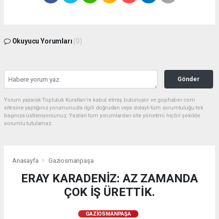
Okuyucu Yorumları
(0)
Gönder
Yorum yazarak Topluluk Kuralları’nı kabul etmiş bulunuyor ve gophaber.com
sitesine yaptığınız yorumunuzla ilgili doğrudan veya dolaylı tüm sorumluluğu tek
başınıza üstleniyorsunuz. Yazılan tüm yorumlardan site yönetimi hiçbir şekilde
sorumlu tutulamaz.
Anasayfa
Gaziosmanpaşa
ERAY KARADENİZ: AZ ZAMANDA
ÇOK İŞ ÜRETTİK.
GAZIOSMANPAŞA