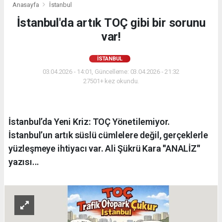
Anasayfa
İstanbul
İstanbul'da artık TOÇ gibi bir sorunu
var!
İSTANBUL
03.04.2026 - 14:01, Güncelleme: 03.04.2026 - 21:32
27501+ kez okundu.
İstanbul’da Yeni Kriz: TOÇ Yönetilemiyor.
İstanbul’un artık süslü cümlelere değil, gerçeklerle
yüzleşmeye ihtiyacı var. Ali Şükrü Kara ''ANALİZ''
yazısı...