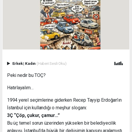
Erkek
|
Kadın
(Haberi Sesli Oku)
Peki nedir bu TOÇ?
Hatırlayalım…
1994 yerel seçimlerine giderken Recep Tayyip Erdoğan’ın
İstanbul için kullandığı o meşhur sloganı:
3Ç “Çöp, çukur, çamur…”
Bu üç temel sorun üzerinden yükselen bir belediyecilik
anlayışı, İstanbul’da büyük bir değişimin kapısını aralamıştı.