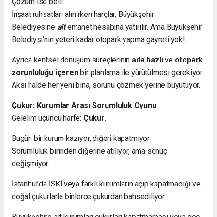
Çözüm ise belli:
İnşaat ruhsatları alınırken harçlar, Büyükşehir
Belediyesine
ait
emanet hesabına yatırılır. Ama Büyükşehir
Belediysi'nin yeteri kadar otopark yapma gayreti yok!
Ayrıca kentsel dönüşüm süreçlerinin
ada bazlı
ve
otopark
zorunluluğu içeren
bir planlama ile yürütülmesi gerekiyor.
Aksi halde her yeni bina, sorunu çözmek yerine büyütüyor.
Çukur: Kurumlar Arası Sorumluluk Oyunu
Gelelim üçüncü harfe:
Çukur
.
Bugün bir kurum kazıyor, diğeri kapatmıyor.
Sorumluluk birinden diğerine atılıyor, ama sonuç
değişmiyor.
İstanbul’da İSKİ veya farklı kurumların açıp kapatmadığı ve
doğal çukurlarla binlerce çukurdan bahsediliyor.
Büyükşehire ait kurumları çukurları kapatmaması veya geç