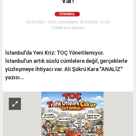
var!
İSTANBUL
03.04.2026 - 14:01, Güncelleme: 03.04.2026 - 21:32
27498+ kez okundu.
İstanbul’da Yeni Kriz: TOÇ Yönetilemiyor.
İstanbul’un artık süslü cümlelere değil, gerçeklerle
yüzleşmeye ihtiyacı var. Ali Şükrü Kara ''ANALİZ''
yazısı...