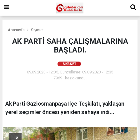
Anasayfa
Siyaset
AK PARTİ SAHA ÇALIŞMALARINA
BAŞLADI.
SIYASET
09.09.2023 - 12:35, Güncelleme: 09.09.2023 - 12:35
7969+ kez okundu.
Ak Parti Gaziosmanpaşa İlçe Teşkilatı, yaklaşan
yerel seçimler öncesi yeniden sahaya indi...