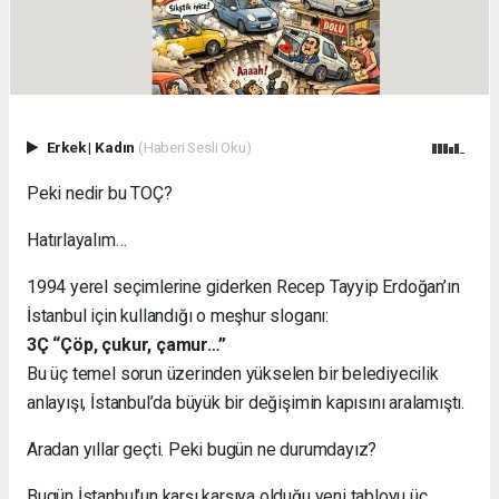
Erkek
|
Kadın
(Haberi Sesli Oku)
Peki nedir bu TOÇ?
Hatırlayalım…
1994 yerel seçimlerine giderken Recep Tayyip Erdoğan’ın
İstanbul için kullandığı o meşhur sloganı:
3Ç “Çöp, çukur, çamur…”
Bu üç temel sorun üzerinden yükselen bir belediyecilik
anlayışı, İstanbul’da büyük bir değişimin kapısını aralamıştı.
Aradan yıllar geçti. Peki bugün ne durumdayız?
Bugün İstanbul’un karşı karşıya olduğu yeni tabloyu üç