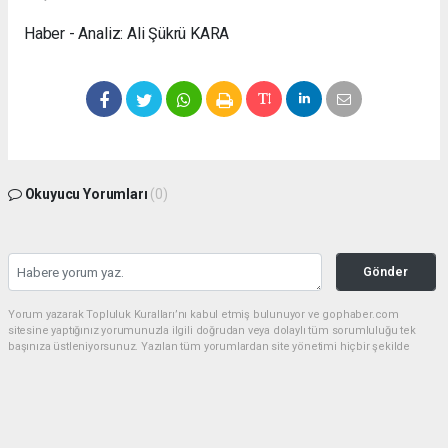
Haber - Analiz: Ali Şükrü KARA
Okuyucu Yorumları
(0)
Gönder
Yorum yazarak Topluluk Kuralları’nı kabul etmiş bulunuyor ve gophaber.com
sitesine yaptığınız yorumunuzla ilgili doğrudan veya dolaylı tüm sorumluluğu tek
başınıza üstleniyorsunuz. Yazılan tüm yorumlardan site yönetimi hiçbir şekilde
sorumlu tutulamaz.