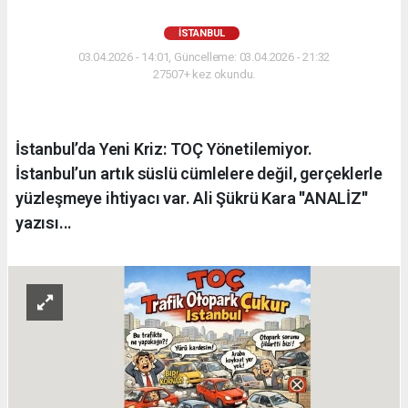
İSTANBUL
03.04.2026 - 14:01, Güncelleme: 03.04.2026 - 21:32
27507+ kez okundu.
İstanbul’da Yeni Kriz: TOÇ Yönetilemiyor.
İstanbul’un artık süslü cümlelere değil, gerçeklerle
yüzleşmeye ihtiyacı var. Ali Şükrü Kara ''ANALİZ''
yazısı...