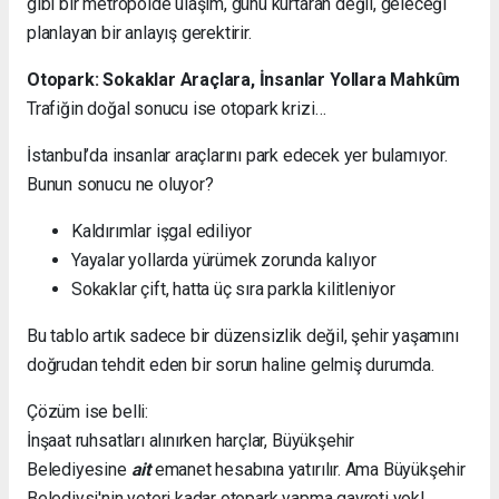
gibi bir metropolde ulaşım, günü kurtaran değil, geleceği
planlayan bir anlayış gerektirir.
Otopark: Sokaklar Araçlara, İnsanlar Yollara Mahkûm
Trafiğin doğal sonucu ise otopark krizi…
İstanbul’da insanlar araçlarını park edecek yer bulamıyor.
Bunun sonucu ne oluyor?
Kaldırımlar işgal ediliyor
Yayalar yollarda yürümek zorunda kalıyor
Sokaklar çift, hatta üç sıra parkla kilitleniyor
Bu tablo artık sadece bir düzensizlik değil, şehir yaşamını
doğrudan tehdit eden bir sorun haline gelmiş durumda.
Çözüm ise belli:
İnşaat ruhsatları alınırken harçlar, Büyükşehir
Belediyesine
ait
emanet hesabına yatırılır. Ama Büyükşehir
Belediysi'nin yeteri kadar otopark yapma gayreti yok!