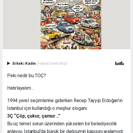
Erkek
|
Kadın
(Haberi Sesli Oku)
Peki nedir bu TOÇ?
Hatırlayalım…
1994 yerel seçimlerine giderken Recep Tayyip Erdoğan’ın
İstanbul için kullandığı o meşhur sloganı:
3Ç “Çöp, çukur, çamur…”
Bu üç temel sorun üzerinden yükselen bir belediyecilik
anlayışı, İstanbul’da büyük bir değişimin kapısını aralamıştı.