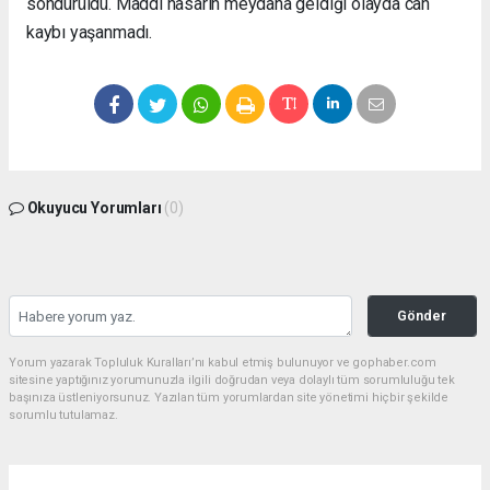
söndürüldü. Maddi hasarın meydana geldiği olayda can
kaybı yaşanmadı.
Okuyucu Yorumları
(0)
Gönder
Yorum yazarak Topluluk Kuralları’nı kabul etmiş bulunuyor ve gophaber.com
sitesine yaptığınız yorumunuzla ilgili doğrudan veya dolaylı tüm sorumluluğu tek
başınıza üstleniyorsunuz. Yazılan tüm yorumlardan site yönetimi hiçbir şekilde
sorumlu tutulamaz.