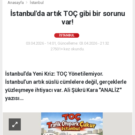
Anasayfa
İstanbul
İstanbul'da artık TOÇ gibi bir sorunu
var!
İSTANBUL
03.04.2026 - 14:01, Güncelleme: 03.04.2026 - 21:32
27501+ kez okundu.
İstanbul’da Yeni Kriz: TOÇ Yönetilemiyor.
İstanbul’un artık süslü cümlelere değil, gerçeklerle
yüzleşmeye ihtiyacı var. Ali Şükrü Kara ''ANALİZ''
yazısı...