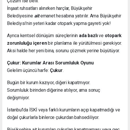
Çözüm ise belli:
İnşaat ruhsatları alınırken harçlar, Büyükşehir
Belediyesine
ait
emanet hesabına yatırılır. Ama Büyükşehir
Belediysi'nin yeteri kadar otopark yapma gayreti yok!
Ayrıca kentsel dönüşüm süreçlerinin
ada bazlı
ve
otopark
zorunluluğu içeren
bir planlama ile yürütülmesi gerekiyor.
Aksi halde her yeni bina, sorunu çözmek yerine büyütüyor.
Çukur: Kurumlar Arası Sorumluluk Oyunu
Gelelim üçüncü harfe:
Çukur
.
Bugün bir kurum kazıyor, diğeri kapatmıyor.
Sorumluluk birinden diğerine atılıyor, ama sonuç
değişmiyor.
İstanbul’da İSKİ veya farklı kurumların açıp kapatmadığı ve
doğal çukurlarla binlerce çukurdan bahsediliyor.
Büyükşehire ait kurumları çukurları kapatmaması veya geç