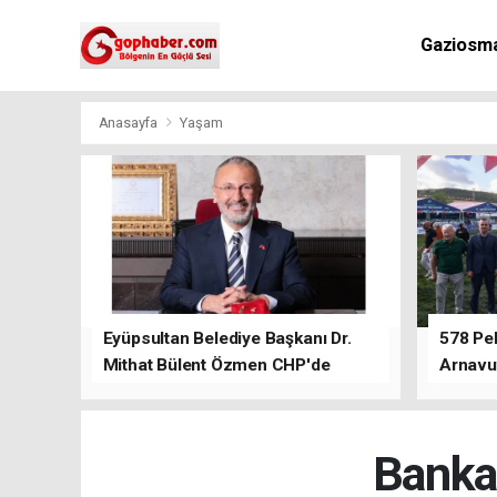
Gaziosm
Anasayfa
Yaşam
Eyüpsultan Belediye Başkanı Dr.
578 Peh
Mithat Bülent Özmen CHP'de
Arnavu
kalacağını ifade etti.
Bankal