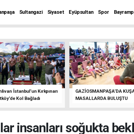
anpaşa
Sultangazi
Siyaset
Eyüpsultan
Spor
Bayramp
livan İstanbul’un Kırkpınarı
GAZİOSMANPAŞA’DA KUŞ
tköy’de Kol Bağladı
MASALLARDA BULUŞTU
ar insanları soğukta bekl