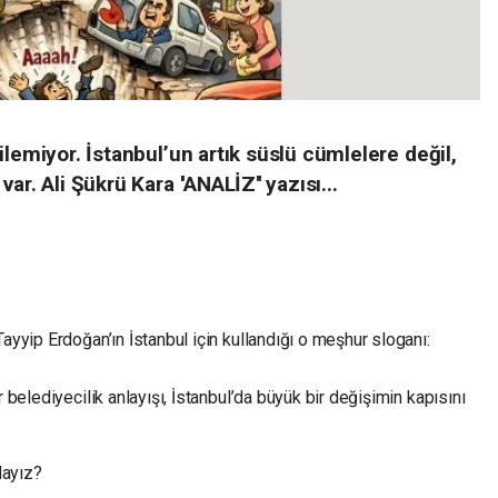
ilemiyor. İstanbul’un artık süslü cümlelere değil,
r. Ali Şükrü Kara ''ANALİZ'' yazısı...
yyip Erdoğan’ın İstanbul için kullandığı o meşhur sloganı:
belediyecilik anlayışı, İstanbul’da büyük bir değişimin kapısını
dayız?