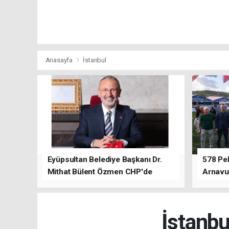
Anasayfa
İstanbul
Eyüpsultan Belediye Başkanı Dr.
578 Peh
Mithat Bülent Özmen CHP'de
Arnavu
kalacağını ifade etti.
İstanbu