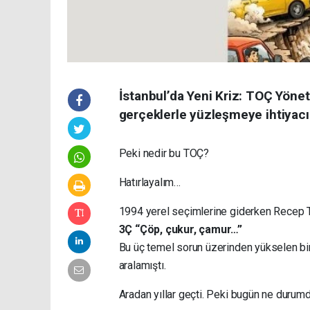
İstanbul’da Yeni Kriz: TOÇ Yönet
gerçeklerle yüzleşmeye ihtiyacı va
Peki nedir bu TOÇ?
Hatırlayalım…
1994 yerel seçimlerine giderken Recep Ta
3Ç “Çöp, çukur, çamur…”
Bu üç temel sorun üzerinden yükselen bir 
aralamıştı.
Aradan yıllar geçti. Peki bugün ne durum