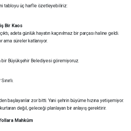
i tabloyu üç harfle özetleyebiliriz:
iş Bir Kaos
 çıktı, adeta günlük hayatın kaçınılmaz bir parçası haline geldi.
r ama süreler katlanıyor.
n bir Büyükşehir Belediyesi göremiyoruz.
Sınırlı.
n başlayanlar zor bitti. Yani şehrin büyüme hızına yetişemiyor.
urtaran değil, geleceği planlayan bir anlayış gerektirir.
 Yollara Mahkûm