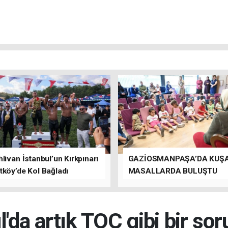
livan İstanbul’un Kırkpınarı
GAZİOSMANPAŞA’DA KUŞ
tköy’de Kol Bağladı
MASALLARDA BULUŞTU
l'da artık TOÇ gibi bir sor