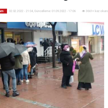
02.02.2022 - 21:04, Güncelleme: 01.09.2022 - 17:06
3661+ kez okun
am