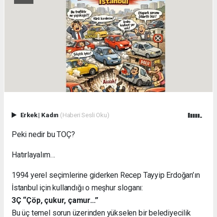
Erkek
|
Kadın
(Haberi Sesli Oku)
Peki nedir bu TOÇ?
Hatırlayalım…
1994 yerel seçimlerine giderken Recep Tayyip Erdoğan’ın
İstanbul için kullandığı o meşhur sloganı:
3Ç “Çöp, çukur, çamur…”
Bu üç temel sorun üzerinden yükselen bir belediyecilik