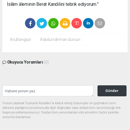
İslâm âleminin Berat Kandilini tebrik ediyorum.”
#sultangazi
#abdurrahman dursun
Okuyucu Yorumları
(0)
Gönder
Yorum yazarak Topluluk Kuralları’nı kabul etmiş bulunuyor ve gophaber.com
sitesine yaptığınız yorumunuzla ilgili doğrudan veya dolaylı tüm sorumluluğu tek
başınıza üstleniyorsunuz. Yazılan tüm yorumlardan site yönetimi hiçbir şekilde
sorumlu tutulamaz.