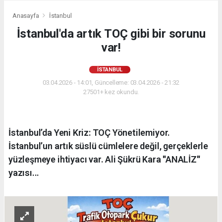
Anasayfa
İstanbul
İstanbul'da artık TOÇ gibi bir sorunu
var!
İSTANBUL
03.04.2026 - 14:01, Güncelleme: 03.04.2026 - 21:32
27501+ kez okundu.
İstanbul’da Yeni Kriz: TOÇ Yönetilemiyor.
İstanbul’un artık süslü cümlelere değil, gerçeklerle
yüzleşmeye ihtiyacı var. Ali Şükrü Kara ''ANALİZ''
yazısı...