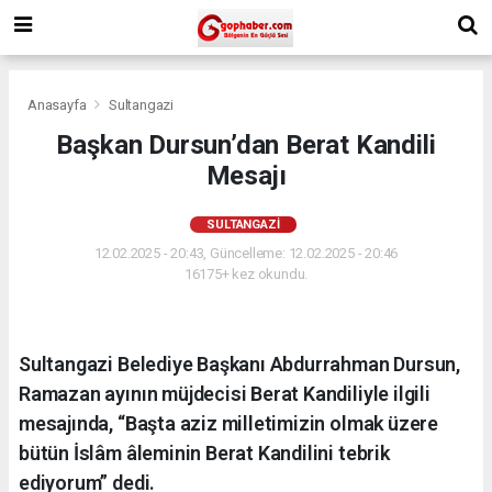
Anasayfa
Sultangazi
Başkan Dursun’dan Berat Kandili
Mesajı
SULTANGAZI
12.02.2025 - 20:43, Güncelleme: 12.02.2025 - 20:46
16175+ kez okundu.
Sultangazi Belediye Başkanı Abdurrahman Dursun,
Ramazan ayının müjdecisi Berat Kandiliyle ilgili
mesajında, “Başta aziz milletimizin olmak üzere
bütün İslâm âleminin Berat Kandilini tebrik
ediyorum” dedi.