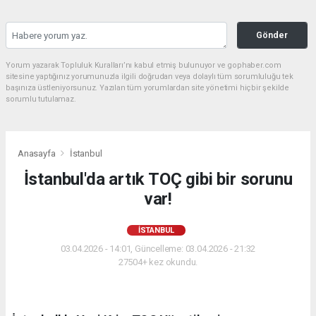
Gönder
Yorum yazarak Topluluk Kuralları’nı kabul etmiş bulunuyor ve gophaber.com
sitesine yaptığınız yorumunuzla ilgili doğrudan veya dolaylı tüm sorumluluğu tek
başınıza üstleniyorsunuz. Yazılan tüm yorumlardan site yönetimi hiçbir şekilde
sorumlu tutulamaz.
Anasayfa
İstanbul
İstanbul'da artık TOÇ gibi bir sorunu
var!
İSTANBUL
03.04.2026 - 14:01, Güncelleme: 03.04.2026 - 21:32
27504+ kez okundu.