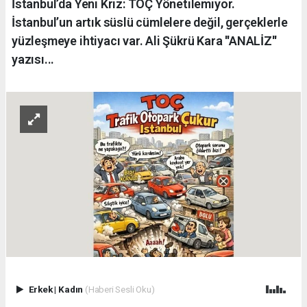
İstanbul’da Yeni Kriz: TOÇ Yönetilemiyor.
İstanbul’un artık süslü cümlelere değil, gerçeklerle
yüzleşmeye ihtiyacı var. Ali Şükrü Kara ''ANALİZ''
yazısı...
Erkek
|
Kadın
(Haberi Sesli Oku)