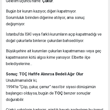
Gelelim üçüncü harfe:
Çukur
.
Bugün bir kurum kazıyor, diğeri kapatmıyor.
Sorumluluk birinden diğerine atılıyor, ama sonuç
değişmiyor.
İstanbul’da İSKİ veya farklı kurumların açıp kapatmadığı ve
doğal çukurlarla binlerce çukurdan bahsediliyor.
Büyükşehire ait kurumları çukurları kapatmaması veya geç
kapatmasının kötü algısı kime yansıyor. Elbette ilçe
belediyelerine…
Sonuç: TOÇ Hafife Alınırsa Bedeli Ağır Olur
Unutulmamalıdır ki;
1994’te “Çöp, çukur, çamur” nasıl bir siyasi dönüşümün
başlangıcı olduysa, bugün de
TOÇ
benzer sonuçlar
doğurabilir.
Çünkü şehirlerin kaderini, günlük hayatı zorlaştıran bu temel