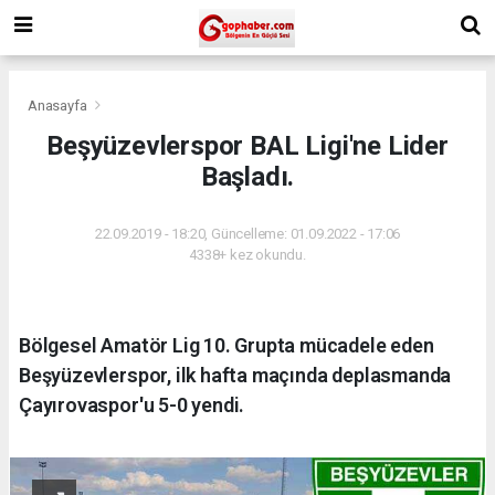
Anasayfa
Beşyüzevlerspor BAL Ligi'ne Lider
Başladı.
22.09.2019 - 18:20, Güncelleme: 01.09.2022 - 17:06
4338+ kez okundu.
Bölgesel Amatör Lig 10. Grupta mücadele eden
Beşyüzevlerspor, ilk hafta maçında deplasmanda
Çayırovaspor'u 5-0 yendi.