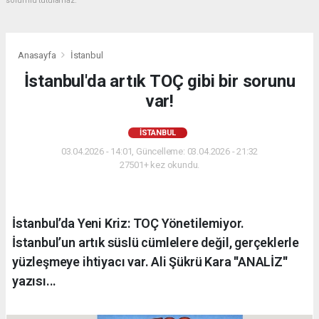
sorumlu tutulamaz.
Anasayfa
İstanbul
İstanbul'da artık TOÇ gibi bir sorunu
var!
İSTANBUL
03.04.2026 - 14:01, Güncelleme: 03.04.2026 - 21:32
27501+ kez okundu.
İstanbul’da Yeni Kriz: TOÇ Yönetilemiyor.
İstanbul’un artık süslü cümlelere değil, gerçeklerle
yüzleşmeye ihtiyacı var. Ali Şükrü Kara ''ANALİZ''
yazısı...