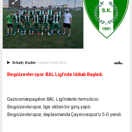
Erkek
|
Kadın
(Haberi Sesli Oku)
Beşyüzevlerspor BAL Ligi'nde İddialı Başladı.
Gaziosmanpaşa'nın BAL Ligi'ndenki temsilcisi
Beşyüzevlerspor, lige iddialı bir giriş yaptı.
Beşyüzevlerspor, deplasmanda Çayırovaspor'u 5-0 yendi.