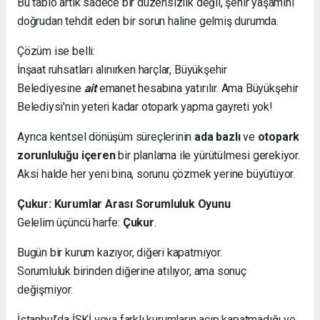
Bu tablo artık sadece bir düzensizlik değil, şehir yaşamını
doğrudan tehdit eden bir sorun haline gelmiş durumda.
Çözüm ise belli:
İnşaat ruhsatları alınırken harçlar, Büyükşehir
Belediyesine
ait
emanet hesabına yatırılır. Ama Büyükşehir
Belediysi'nin yeteri kadar otopark yapma gayreti yok!
Ayrıca kentsel dönüşüm süreçlerinin
ada bazlı
ve
otopark
zorunluluğu içeren
bir planlama ile yürütülmesi gerekiyor.
Aksi halde her yeni bina, sorunu çözmek yerine büyütüyor.
Çukur: Kurumlar Arası Sorumluluk Oyunu
Gelelim üçüncü harfe:
Çukur
.
Bugün bir kurum kazıyor, diğeri kapatmıyor.
Sorumluluk birinden diğerine atılıyor, ama sonuç
değişmiyor.
İstanbul’da İSKİ veya farklı kurumların açıp kapatmadığı ve