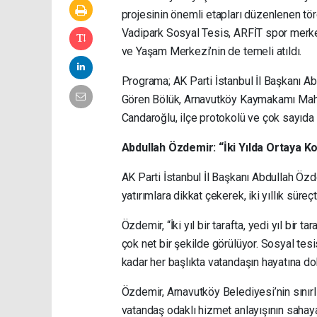
projesinin önemli etapları düzenlenen tör
Vadipark Sosyal Tesis, ARFİT spor merkez
ve Yaşam Merkezi’nin de temeli atıldı.
Programa; AK Parti İstanbul İl Başkanı Ab
Gören Bölük, Arnavutköy Kaymakamı Mah
Candaroğlu, ilçe protokolü ve çok sayıda 
Abdullah Özdemir: “İki Yılda Ortaya 
AK Parti İstanbul İl Başkanı Abdullah Özd
yatırımlara dikkat çekerek, iki yıllık süre
Özdemir, “İki yıl bir tarafta, yedi yıl bir
çok net bir şekilde görülüyor. Sosyal tesi
kadar her başlıkta vatandaşın hayatına dok
Özdemir, Arnavutköy Belediyesi’nin sınırl
vatandaş odaklı hizmet anlayışının sahaya