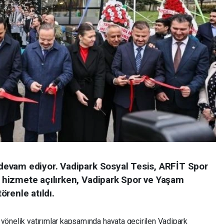
evam ediyor. Vadipark Sosyal Tesis, ARFİT Spor
hizmete açılırken, Vadipark Spor ve Yaşam
renle atıldı.
 yönelik yatırımlar kapsamında hayata geçirilen Vadipark