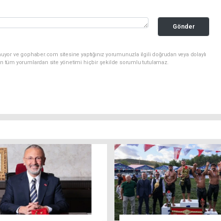
Gönder
nuyor ve gophaber.com sitesine yaptığınız yorumunuzla ilgili doğrudan veya dolaylı
an tüm yorumlardan site yönetimi hiçbir şekilde sorumlu tutulamaz.