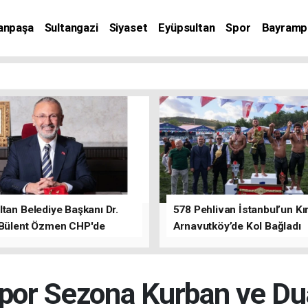
anpaşa
Sultangazi
Siyaset
Eyüpsultan
Spor
Bayramp
tan Belediye Başkanı Dr.
578 Pehlivan İstanbul’un Kır
 Bülent Özmen CHP'de
Arnavutköy’de Kol Bağladı
nı ifade etti.
or Sezona Kurban ve Dua 