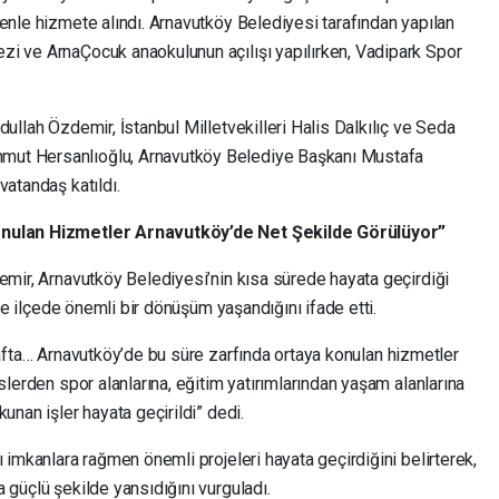
enle hizmete alındı. Arnavutköy Belediyesi tarafından yapılan
i ve ArnaÇocuk anaokulunun açılışı yapılırken, Vadipark Spor
dullah Özdemir, İstanbul Milletvekilleri Halis Dalkılıç ve Seda
mut Hersanlıoğlu, Arnavutköy Belediye Başkanı Mustafa
vatandaş katıldı.
Konulan Hizmetler Arnavutköy’de Net Şekilde Görülüyor”
emir, Arnavutköy Belediyesi’nin kısa sürede hayata geçirdiği
çte ilçede önemli bir dönüşüm yaşandığını ifade etti.
 tarafta… Arnavutköy’de bu süre zarfında ortaya konulan hizmetler
slerden spor alanlarına, eğitim yatırımlarından yaşam alanlarına
unan işler hayata geçirildi” dedi.
ı imkanlara rağmen önemli projeleri hayata geçirdiğini belirterek,
 güçlü şekilde yansıdığını vurguladı.