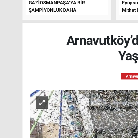
GAZİOSMANPAŞA'YA BİR
Eyüpsul
ŞAMPİYONLUK DAHA
Mithat
GETİRDİLER.
kalacağı
Arnavutköy’de
Yaş
Arnavu