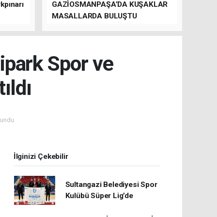
kpınarı
GAZİOSMANPAŞA’DA KUŞAKLAR
MASALLARDA BULUŞTU
dipark Spor ve
ıldı
undu.
İlginizi Çekebilir
Sultangazi Belediyesi Spor
Kulübü Süper Lig’de