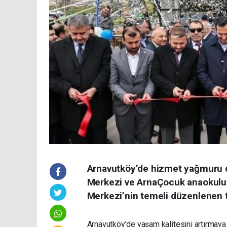
Arnavutköy’de hizmet yağmuru d
Merkezi ve ArnaÇocuk anaokulu 
Merkezi’nin temeli düzenlenen tö
Arnavutköy’de yaşam kalitesini artırmaya