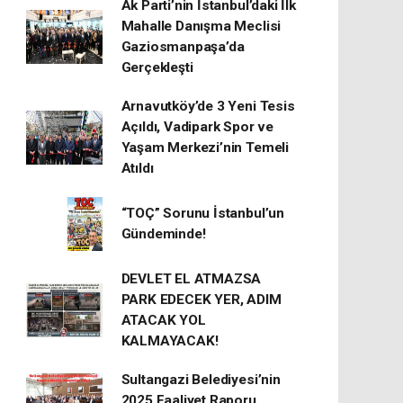
Ak Parti’nin İstanbul’daki İlk
Mahalle Danışma Meclisi
Gaziosmanpaşa’da
Gerçekleşti
Arnavutköy’de 3 Yeni Tesis
Açıldı, Vadipark Spor ve
Yaşam Merkezi’nin Temeli
Atıldı
“TOÇ” Sorunu İstanbul’un
Gündeminde!
DEVLET EL ATMAZSA
PARK EDECEK YER, ADIM
ATACAK YOL
KALMAYACAK!
Sultangazi Belediyesi’nin
2025 Faaliyet Raporu