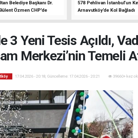
tan Belediye Başkanı Dr.
578 Pehlivan İstanbul’un Kır
 Bülent Özmen CHP'de
Arnavutköy’de Kol Bağladı
nı ifade etti.
 3 Yeni Tesis Açıldı, Va
am Merkezi’nin Temeli At
17.04.2026 - 20:18, Güncelleme: 17.04.2026 - 20:21
39660+ kez ok
tköy