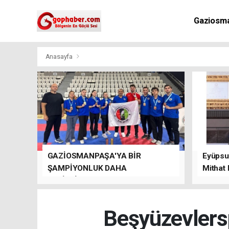
Gaziosm
Anasayfa
GAZİOSMANPAŞA'YA BİR
Eyüpsul
ŞAMPİYONLUK DAHA
Mithat
GETİRDİLER.
kalacağı
Beşyüzevlersp