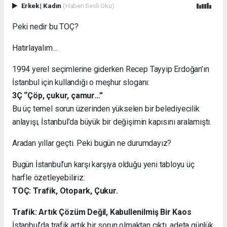
Erkek
|
Kadın
(Haberi Sesli Oku)
Peki nedir bu TOÇ?
Hatırlayalım…
1994 yerel seçimlerine giderken Recep Tayyip Erdoğan’ın
İstanbul için kullandığı o meşhur sloganı:
3Ç “Çöp, çukur, çamur…”
Bu üç temel sorun üzerinden yükselen bir belediyecilik
anlayışı, İstanbul’da büyük bir değişimin kapısını aralamıştı.
Aradan yıllar geçti. Peki bugün ne durumdayız?
Bugün İstanbul’un karşı karşıya olduğu yeni tabloyu üç
harfle özetleyebiliriz:
TOÇ: Trafik, Otopark, Çukur.
Trafik: Artık Çözüm Değil, Kabullenilmiş Bir Kaos
İstanbul’da trafik artık bir sorun olmaktan çıktı, adeta günlük