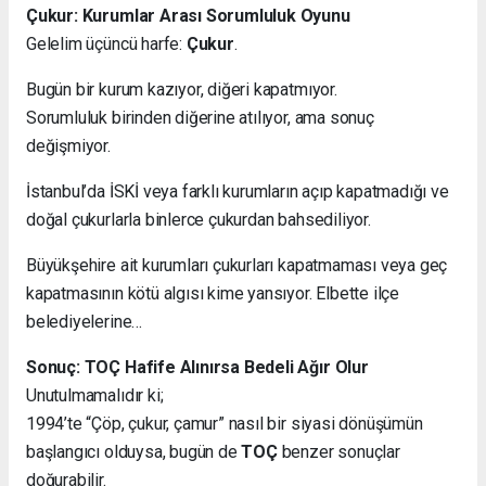
Çukur: Kurumlar Arası Sorumluluk Oyunu
Gelelim üçüncü harfe:
Çukur
.
Bugün bir kurum kazıyor, diğeri kapatmıyor.
Sorumluluk birinden diğerine atılıyor, ama sonuç
değişmiyor.
İstanbul’da İSKİ veya farklı kurumların açıp kapatmadığı ve
doğal çukurlarla binlerce çukurdan bahsediliyor.
Büyükşehire ait kurumları çukurları kapatmaması veya geç
kapatmasının kötü algısı kime yansıyor. Elbette ilçe
belediyelerine…
Sonuç: TOÇ Hafife Alınırsa Bedeli Ağır Olur
Unutulmamalıdır ki;
1994’te “Çöp, çukur, çamur” nasıl bir siyasi dönüşümün
başlangıcı olduysa, bugün de
TOÇ
benzer sonuçlar
doğurabilir.