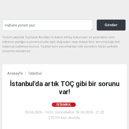
Gönder
Yorum yazarak Topluluk Kuralları’nı kabul etmiş bulunuyor ve gophaber.com
sitesine yaptığınız yorumunuzla ilgili doğrudan veya dolaylı tüm sorumluluğu tek
başınıza üstleniyorsunuz. Yazılan tüm yorumlardan site yönetimi hiçbir şekilde
sorumlu tutulamaz.
Anasayfa
İstanbul
İstanbul'da artık TOÇ gibi bir sorunu
var!
İSTANBUL
03.04.2026 - 14:01, Güncelleme: 03.04.2026 - 21:32
27510+ kez okundu.