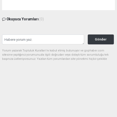
Okuyucu Yorumları
(0)
Gönder
Yorum yazarak Topluluk Kuralları’nı kabul etmiş bulunuyor ve gophaber.com
sitesine yaptığınız yorumunuzla ilgili doğrudan veya dolaylı tüm sorumluluğu tek
başınıza üstleniyorsunuz. Yazılan tüm yorumlardan site yönetimi hiçbir şekilde
sorumlu tutulamaz.
haber paketi
haber scripti
haber yazılımı
Tüm hakları saklı tutulmaktadır.Copyright 2026©
Haber Yazılımı:
Web Aksiyon ®