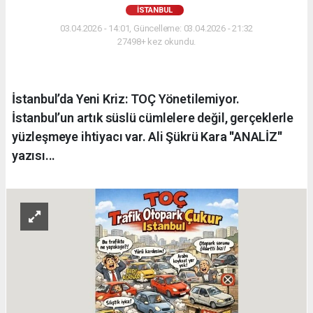
İSTANBUL
03.04.2026 - 14:01, Güncelleme: 03.04.2026 - 21:32
27498+ kez okundu.
İstanbul’da Yeni Kriz: TOÇ Yönetilemiyor.
İstanbul’un artık süslü cümlelere değil, gerçeklerle
yüzleşmeye ihtiyacı var. Ali Şükrü Kara ''ANALİZ''
yazısı...