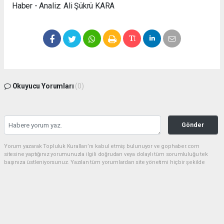
Haber - Analiz: Ali Şükrü KARA
Okuyucu Yorumları
(0)
Gönder
Yorum yazarak Topluluk Kuralları’nı kabul etmiş bulunuyor ve gophaber.com
sitesine yaptığınız yorumunuzla ilgili doğrudan veya dolaylı tüm sorumluluğu tek
başınıza üstleniyorsunuz. Yazılan tüm yorumlardan site yönetimi hiçbir şekilde
sorumlu tutulamaz.