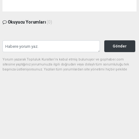
Okuyucu Yorumları
(0)
Gönder
Yorum yazarak Topluluk Kuralları’nı kabul etmiş bulunuyor ve gophaber.com
sitesine yaptığınız yorumunuzla ilgili doğrudan veya dolaylı tüm sorumluluğu tek
başınıza üstleniyorsunuz. Yazılan tüm yorumlardan site yönetimi hiçbir şekilde
sorumlu tutulamaz.
haber paketi
haber scripti
haber yazılımı
Tüm hakları saklı tutulmaktadır.Copyright 2026©
Haber Yazılımı:
Web Aksiyon ®