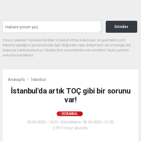
Gönder
Yorum yazarak Topluluk Kuralları’nı kabul etmiş bulunuyor ve gophaber.com
sitesine yaptığınız yorumunuzla ilgili doğrudan veya dolaylı tüm sorumluluğu tek
başınıza üstleniyorsunuz. Yazılan tüm yorumlardan site yönetimi hiçbir şekilde
sorumlu tutulamaz.
Anasayfa
İstanbul
İstanbul'da artık TOÇ gibi bir sorunu
var!
İSTANBUL
03.04.2026 - 14:01, Güncelleme: 03.04.2026 - 21:32
27511+ kez okundu.