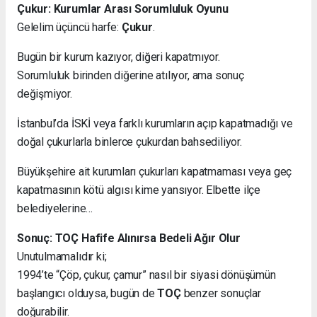
Çukur: Kurumlar Arası Sorumluluk Oyunu
Gelelim üçüncü harfe:
Çukur
.
Bugün bir kurum kazıyor, diğeri kapatmıyor.
Sorumluluk birinden diğerine atılıyor, ama sonuç
değişmiyor.
İstanbul’da İSKİ veya farklı kurumların açıp kapatmadığı ve
doğal çukurlarla binlerce çukurdan bahsediliyor.
Büyükşehire ait kurumları çukurları kapatmaması veya geç
kapatmasının kötü algısı kime yansıyor. Elbette ilçe
belediyelerine…
Sonuç: TOÇ Hafife Alınırsa Bedeli Ağır Olur
Unutulmamalıdır ki;
1994’te “Çöp, çukur, çamur” nasıl bir siyasi dönüşümün
başlangıcı olduysa, bugün de
TOÇ
benzer sonuçlar
doğurabilir.