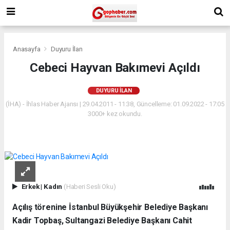
Anasayfa
Duyuru İlan
Cebeci Hayvan Bakımevi Açıldı
DUYURU İLAN
(İHA) - İhlas Haber Ajansı | 29.04.2011 - 11:38, Güncelleme: 01.09.2022 - 17:05
3000+ kez okundu.
Erkek
|
Kadın
(Haberi Sesli Oku)
Açılış törenine İstanbul Büyükşehir Belediye Başkanı
Kadir Topbaş, Sultangazi Belediye Başkanı Cahit