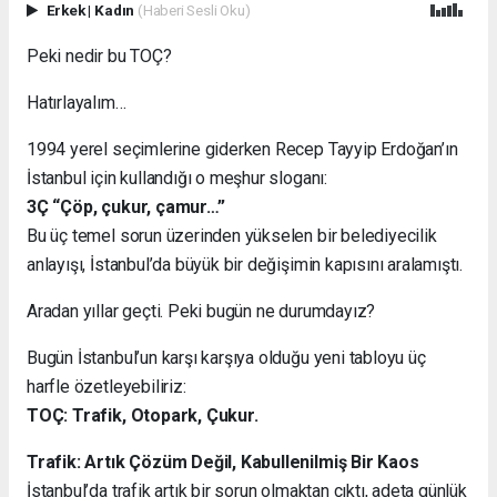
Erkek
|
Kadın
(Haberi Sesli Oku)
Peki nedir bu TOÇ?
Hatırlayalım…
1994 yerel seçimlerine giderken Recep Tayyip Erdoğan’ın
İstanbul için kullandığı o meşhur sloganı:
3Ç “Çöp, çukur, çamur…”
Bu üç temel sorun üzerinden yükselen bir belediyecilik
anlayışı, İstanbul’da büyük bir değişimin kapısını aralamıştı.
Aradan yıllar geçti. Peki bugün ne durumdayız?
Bugün İstanbul’un karşı karşıya olduğu yeni tabloyu üç
harfle özetleyebiliriz:
TOÇ: Trafik, Otopark, Çukur.
Trafik: Artık Çözüm Değil, Kabullenilmiş Bir Kaos
İstanbul’da trafik artık bir sorun olmaktan çıktı, adeta günlük