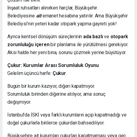
İnşaat ruhsatları alınırken harçlar, Büyükşehir
Belediyesine
ait
emanet hesabına yatırılır. Ama Büyükşehir
Belediysi'nin yeteri kadar otopark yapma gayreti yok!
Ayrıca kentsel dönüşüm süreçlerinin
ada bazlı
ve
otopark
zorunluluğu içeren
bir planlama ile yürütülmesi gerekiyor.
Aksi halde her yeni bina, sorunu çözmek yerine büyütüyor.
Çukur: Kurumlar Arası Sorumluluk Oyunu
Gelelim üçüncü harfe:
Çukur
.
Bugün bir kurum kazıyor, diğeri kapatmıyor.
Sorumluluk birinden diğerine atılıyor, ama sonuç
değişmiyor.
İstanbul’da İSKİ veya farklı kurumların açıp kapatmadığı ve
doğal çukurlarla binlerce çukurdan bahsediliyor.
Büyükşehire ait kurumları çukurları kapatmaması veya geç