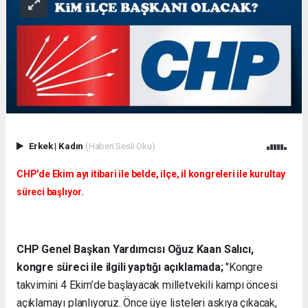
Erkek
|
Kadın
(Haberi Sesli Oku)
CHP'de Ekim ayı itibari ile belde, ilçe, il kongreleri ile kurultay
süreci başlıyor.
CHP Genel Başkan Yardımcısı Oğuz Kaan Salıcı,
kongre süreci ile ilgili yaptığı açıklamada;
''Kongre
takvimini 4 Ekim’de başlayacak milletvekili kampı öncesi
açıklamayı planlıyoruz. Önce üye listeleri askıya çıkacak,