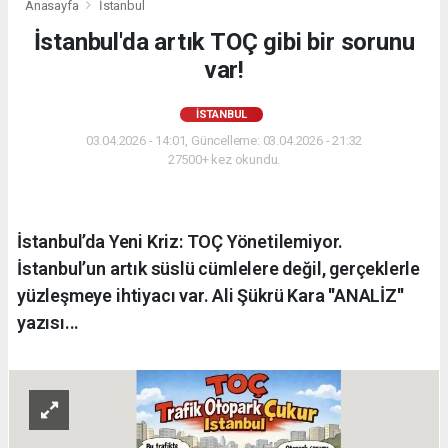
Anasayfa
İstanbul
İstanbul'da artık TOÇ gibi bir sorunu
var!
İSTANBUL
03.04.2026 - 14:01, Güncelleme: 03.04.2026 - 21:32
27500+ kez okundu.
İstanbul’da Yeni Kriz: TOÇ Yönetilemiyor.
İstanbul’un artık süslü cümlelere değil, gerçeklerle
yüzleşmeye ihtiyacı var. Ali Şükrü Kara ''ANALİZ''
yazısı...