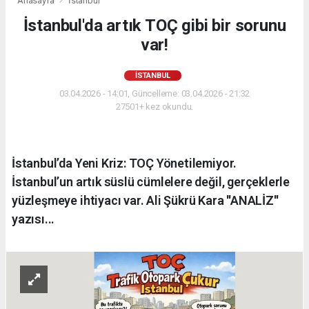
Anasayfa
İstanbul
İstanbul'da artık TOÇ gibi bir sorunu
var!
İSTANBUL
03.04.2026 - 14:01, Güncelleme: 03.04.2026 - 21:32
27501+ kez okundu.
İstanbul’da Yeni Kriz: TOÇ Yönetilemiyor.
İstanbul’un artık süslü cümlelere değil, gerçeklerle
yüzleşmeye ihtiyacı var. Ali Şükrü Kara ''ANALİZ''
yazısı...