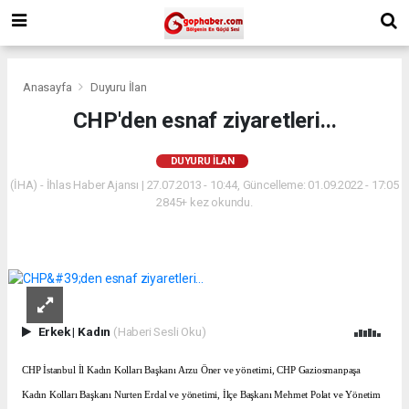
Anasayfa
Duyuru İlan
CHP'den esnaf ziyaretleri...
DUYURU İLAN
(İHA) - İhlas Haber Ajansı | 27.07.2013 - 10:44, Güncelleme: 01.09.2022 - 17:05
2845+ kez okundu.
Erkek
|
Kadın
(Haberi Sesli Oku)
CHP İstanbul İl Kadın Kolları Başkanı Ar
zu Öner ve yönetimi, CHP Gaziosmanpaşa
Kadın Kolları Başkanı Nurten Erdal ve yönetimi, İlçe Başkanı Mehmet Polat ve Yönetim