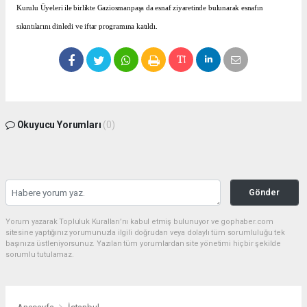
Kurulu Üyeleri ile birlikte Gaziosmanpaşa da esnaf ziyaretinde bulunarak esnafın
sıkıntılarını dinledi ve iftar programına katıldı.
Okuyucu Yorumları
(0)
Gönder
Yorum yazarak Topluluk Kuralları’nı kabul etmiş bulunuyor ve gophaber.com
sitesine yaptığınız yorumunuzla ilgili doğrudan veya dolaylı tüm sorumluluğu tek
başınıza üstleniyorsunuz. Yazılan tüm yorumlardan site yönetimi hiçbir şekilde
sorumlu tutulamaz.