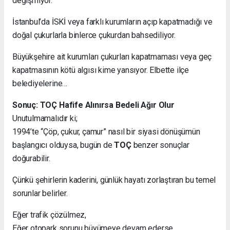
değişmiyor.
İstanbul’da İSKİ veya farklı kurumların açıp kapatmadığı ve
doğal çukurlarla binlerce çukurdan bahsediliyor.
Büyükşehire ait kurumları çukurları kapatmaması veya geç
kapatmasının kötü algısı kime yansıyor. Elbette ilçe
belediyelerine…
Sonuç: TOÇ Hafife Alınırsa Bedeli Ağır Olur
Unutulmamalıdır ki;
1994’te “Çöp, çukur, çamur” nasıl bir siyasi dönüşümün
başlangıcı olduysa, bugün de
TOÇ
benzer sonuçlar
doğurabilir.
Çünkü şehirlerin kaderini, günlük hayatı zorlaştıran bu temel
sorunlar belirler.
Eğer trafik çözülmez,
Eğer otopark sorunu büyümeye devam ederse,