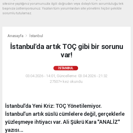
sitesine yaptığınız yorumunuzla ilgili doğrudan veya dolaylı tüm sorumluluğu tek
başınıza üstleniyorsunuz. Yazılan tüm yorumlardan site yönetimi hiçbir şekilde
sorumlu tutulamaz.
Anasayfa
İstanbul
İstanbul'da artık TOÇ gibi bir sorunu
var!
İSTANBUL
03.04.2026 - 14:01, Güncelleme: 03.04.2026 - 21:32
27507+ kez okundu.
İstanbul’da Yeni Kriz: TOÇ Yönetilemiyor.
İstanbul’un artık süslü cümlelere değil, gerçeklerle
yüzleşmeye ihtiyacı var. Ali Şükrü Kara ''ANALİZ''
yazısı...