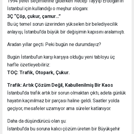
1994 yerel seçimlerine giderken Recep Tayyip Erdoğan’ın
İstanbul için kullandığı o meşhur sloganı:
3Ç “Çöp, çukur, çamur…”
Bu üç temel sorun üzerinden yükselen bir belediyecilik
anlayışı, İstanbul’da büyük bir değişimin kapısını aralamıştı.
Aradan yıllar geçti. Peki bugün ne durumdayız?
Bugün İstanbul’un karşı karşıya olduğu yeni tabloyu üç
harfle özetleyebiliriz:
TOÇ: Trafik, Otopark, Çukur.
Trafik: Artık Çözüm Değil, Kabullenilmiş Bir Kaos
İstanbul’da trafik artık bir sorun olmaktan çıktı, adeta günlük
hayatın kaçınılmaz bir parçası haline geldi. Saatler yolda
geçiyor, mesafeler uzamıyor ama süreler katlanıyor.
Daha da düşündürücü olan şu:
İstanbul’da bu soruna kalıcı çözüm üreten bir Büyükşehir