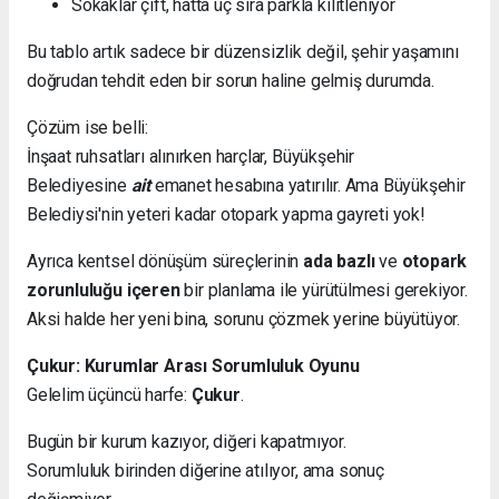
Sokaklar çift, hatta üç sıra parkla kilitleniyor
Bu tablo artık sadece bir düzensizlik değil, şehir yaşamını
doğrudan tehdit eden bir sorun haline gelmiş durumda.
Çözüm ise belli:
İnşaat ruhsatları alınırken harçlar, Büyükşehir
Belediyesine
ait
emanet hesabına yatırılır. Ama Büyükşehir
Belediysi'nin yeteri kadar otopark yapma gayreti yok!
Ayrıca kentsel dönüşüm süreçlerinin
ada bazlı
ve
otopark
zorunluluğu içeren
bir planlama ile yürütülmesi gerekiyor.
Aksi halde her yeni bina, sorunu çözmek yerine büyütüyor.
Çukur: Kurumlar Arası Sorumluluk Oyunu
Gelelim üçüncü harfe:
Çukur
.
Bugün bir kurum kazıyor, diğeri kapatmıyor.
Sorumluluk birinden diğerine atılıyor, ama sonuç