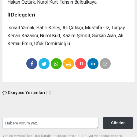
Hakan Öztürk, Nurol Kurt, Tahsin Bülbülkaya
İl Delegeleri
İsmail Yamak, Sabri Keleş, Ali Çelikçi, Mustafa Öz, Turgay
Kenan Kazancı, Nurol Kurt, Kazım Şendil, Gürkan Alan, Ali
Kemal Ersin, Ufuk Demircioğlu
Okuyucu Yorumları
(0)
Gönder
Yorum yazarak Topluluk Kuralları’nı kabul etmiş bulunuyor ve gophaber.com