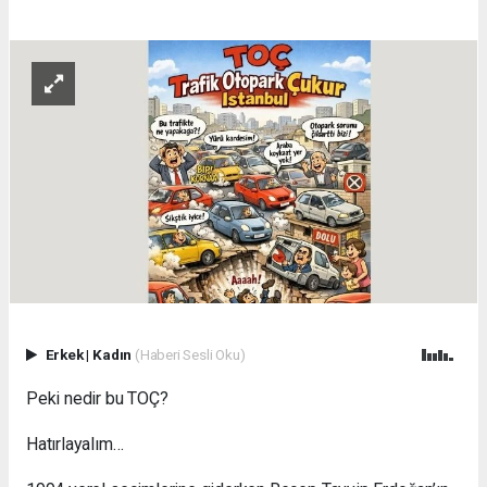
Erkek
|
Kadın
(Haberi Sesli Oku)
Peki nedir bu TOÇ?
Hatırlayalım…