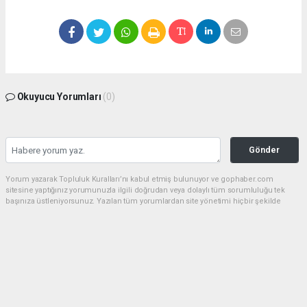
Okuyucu Yorumları
(0)
Gönder
Yorum yazarak Topluluk Kuralları’nı kabul etmiş bulunuyor ve gophaber.com
sitesine yaptığınız yorumunuzla ilgili doğrudan veya dolaylı tüm sorumluluğu tek
başınıza üstleniyorsunuz. Yazılan tüm yorumlardan site yönetimi hiçbir şekilde
sorumlu tutulamaz.
haber paketi
haber scripti
haber yazılımı
Tüm hakları saklı tutulmaktadır.Copyright 2026©