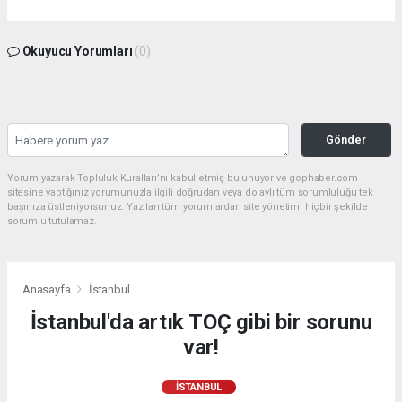
Okuyucu Yorumları
(0)
Gönder
Yorum yazarak Topluluk Kuralları’nı kabul etmiş bulunuyor ve gophaber.com
sitesine yaptığınız yorumunuzla ilgili doğrudan veya dolaylı tüm sorumluluğu tek
başınıza üstleniyorsunuz. Yazılan tüm yorumlardan site yönetimi hiçbir şekilde
sorumlu tutulamaz.
Anasayfa
İstanbul
İstanbul'da artık TOÇ gibi bir sorunu
var!
İSTANBUL