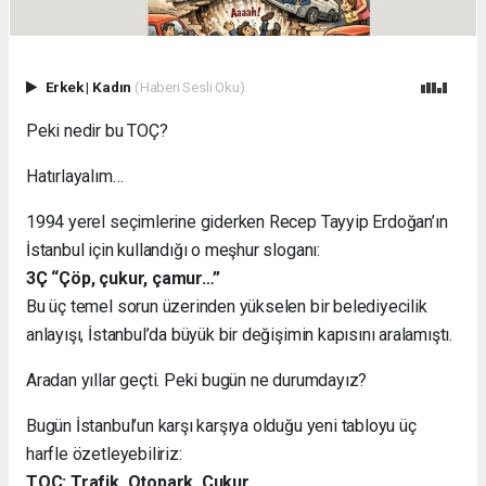
Erkek
|
Kadın
(Haberi Sesli Oku)
Peki nedir bu TOÇ?
Hatırlayalım…
1994 yerel seçimlerine giderken Recep Tayyip Erdoğan’ın
İstanbul için kullandığı o meşhur sloganı:
3Ç “Çöp, çukur, çamur…”
Bu üç temel sorun üzerinden yükselen bir belediyecilik
anlayışı, İstanbul’da büyük bir değişimin kapısını aralamıştı.
Aradan yıllar geçti. Peki bugün ne durumdayız?
Bugün İstanbul’un karşı karşıya olduğu yeni tabloyu üç
harfle özetleyebiliriz:
TOÇ: Trafik, Otopark, Çukur.