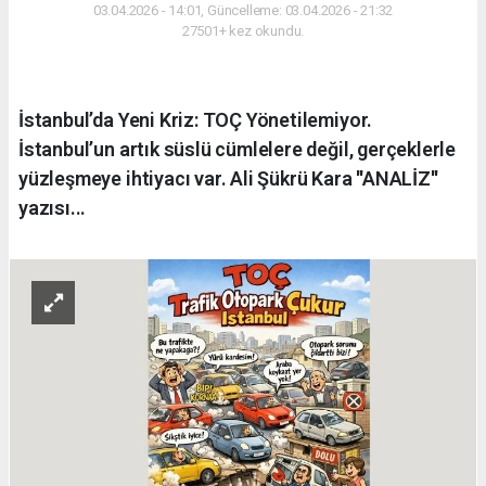
03.04.2026 - 14:01, Güncelleme: 03.04.2026 - 21:32
27501+ kez okundu.
İstanbul’da Yeni Kriz: TOÇ Yönetilemiyor.
İstanbul’un artık süslü cümlelere değil, gerçeklerle
yüzleşmeye ihtiyacı var. Ali Şükrü Kara ''ANALİZ''
yazısı...