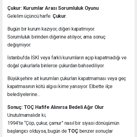
Çukur: Kurumlar Arası Sorumluluk Oyunu
Gelelim üçüncü harfe:
Çukur
.
Bugün bir kurum kazıyor, diğeri kapatmıyor.
Sorumluluk birinden diğerine atılıyor, ama sonuç
değişmiyor.
İstanbul’da İSKİ veya farklı kurumların açıp kapatmadığı ve
doğal çukurlarla binlerce çukurdan bahsediliyor.
Büyükşehire ait kurumları çukurları kapatmaması veya geç
kapatmasının kötü algısı kime yansıyor. Elbette ilçe
belediyelerine…
Sonuç: TOÇ Hafife Alınırsa Bedeli Ağır Olur
Unutulmamalıdır ki;
1994’te “Çöp, çukur, çamur” nasıl bir siyasi dönüşümün
başlangıcı olduysa, bugün de
TOÇ
benzer sonuçlar