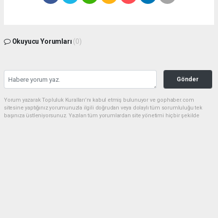
Okuyucu Yorumları
(0)
Gönder
Yorum yazarak Topluluk Kuralları’nı kabul etmiş bulunuyor ve gophaber.com
sitesine yaptığınız yorumunuzla ilgili doğrudan veya dolaylı tüm sorumluluğu tek
başınıza üstleniyorsunuz. Yazılan tüm yorumlardan site yönetimi hiçbir şekilde
sorumlu tutulamaz.
haber paketi
haber scripti
haber yazılımı
Tüm hakları saklı tutulmaktadır.Copyright 2026©
Haber Yazılımı:
Web Aksiyon ®