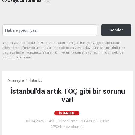
Okuyucu Yorumları
(0)
Gönder
Yorum yazarak Topluluk Kuralları’nı kabul etmiş bulunuyor ve gophaber.com
sitesine yaptığınız yorumunuzla ilgili doğrudan veya dolaylı tüm sorumluluğu tek
başınıza üstleniyorsunuz. Yazılan tüm yorumlardan site yönetimi hiçbir şekilde
sorumlu tutulamaz.
Anasayfa
İstanbul
İstanbul'da artık TOÇ gibi bir sorunu
var!
İSTANBUL
03.04.2026 - 14:01, Güncelleme: 03.04.2026 - 21:32
27504+ kez okundu.