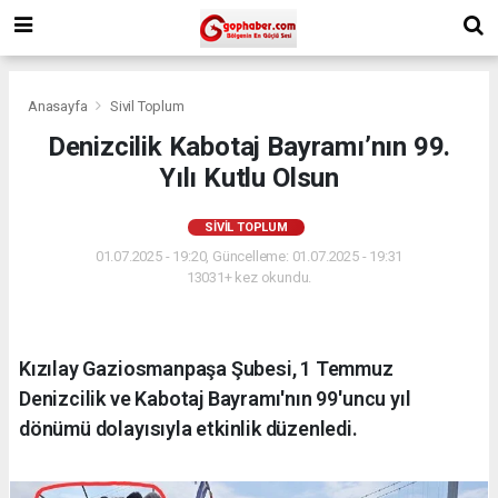
Anasayfa
Sivil Toplum
Denizcilik Kabotaj Bayramı’nın 99.
Yılı Kutlu Olsun
SIVIL TOPLUM
01.07.2025 - 19:20, Güncelleme: 01.07.2025 - 19:31
13031+ kez okundu.
Kızılay Gaziosmanpaşa Şubesi, 1 Temmuz
Denizcilik ve Kabotaj Bayramı'nın 99'uncu yıl
dönümü dolayısıyla etkinlik düzenledi.